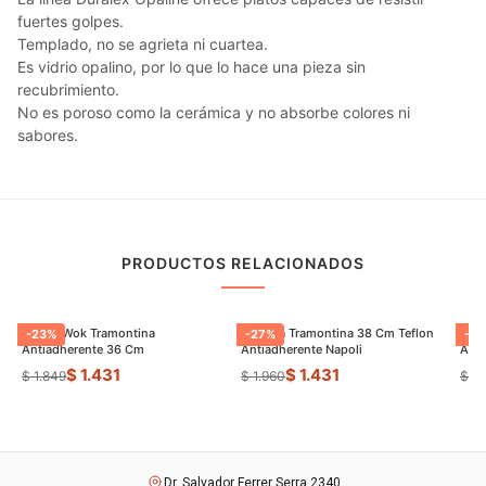
fuertes golpes.
Templado, no se agrieta ni cuartea.
Es vidrio opalino, por lo que lo hace una pieza sin
recubrimiento.
No es poroso como la cerámica y no absorbe colores ni
sabores.
PRODUCTOS RELACIONADOS
Sarten Wok Tramontina
Paellera Tramontina 38 Cm Teflon
Sart
-
23
%
-
27
%
-
9
Antiadherente 36 Cm
Antiadherente Napoli
$ 1.431
$ 1.431
$ 1.849
$ 1.960
$ 8
Dr. Salvador Ferrer Serra 2340