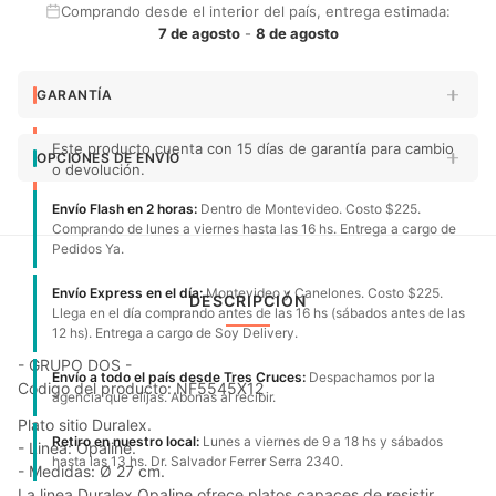
Comprando desde el interior del país, entrega estimada:
7 de agosto
-
8 de agosto
GARANTÍA
Este producto cuenta con 15 días de garantía para cambio
OPCIONES DE ENVÍO
o devolución.
Envío Flash en 2 horas:
Dentro de Montevideo. Costo $225.
Comprando de lunes a viernes hasta las 16 hs. Entrega a cargo de
Pedidos Ya.
Envío Express en el día:
Montevideo y Canelones. Costo $225.
DESCRIPCIÓN
Llega en el día comprando antes de las 16 hs (sábados antes de las
12 hs). Entrega a cargo de Soy Delivery.
- GRUPO DOS -
Envío a todo el país desde Tres Cruces:
Despachamos por la
Código del producto: NF5545X12
agencia que elijas. Abonas al recibir.
Plato sitio Duralex.
Retiro en nuestro local:
Lunes a viernes de 9 a 18 hs y sábados
- Linea: Opaline.
hasta las 13 hs. Dr. Salvador Ferrer Serra 2340.
- Medidas: Ø 27 cm.
La linea Duralex Opaline ofrece platos capaces de resistir