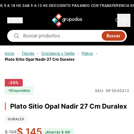
•
•
E 9 A 18 HS SAB 9 A 13 HS
DESCUENTO PAGANDO CON TRANSFERENCIA
EN
Menú
Buscar
Inicio
Tienda
Cristalería y Vajilla
Platos
›
›
›
›
Plato Sitio Opal Nadir 27 Cm Duralex
-
25
%
SKU:
NF5545X12
Disponible
Plato Sitio Opal Nadir 27 Cm Duralex
DURALEX
$ 145
$ 194
¡Ahorrás
$ 49
!