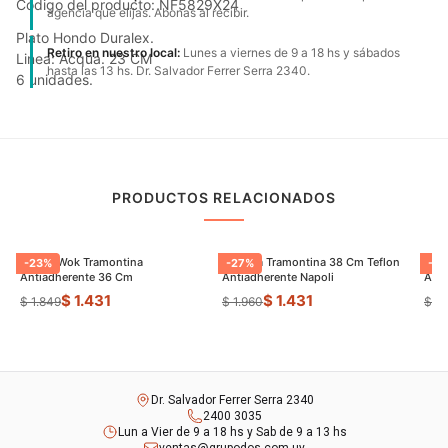
Código del producto: NF5829X24
agencia que elijas. Abonas al recibir.
Plato Hondo Duralex.
Retiro en nuestro local:
Lunes a viernes de 9 a 18 hs y sábados
Linea: Acqua. 23 CM
hasta las 13 hs. Dr. Salvador Ferrer Serra 2340.
6 unidades.
PRODUCTOS RELACIONADOS
Sarten Wok Tramontina
Paellera Tramontina 38 Cm Teflon
Sart
-
23
%
-
27
%
-
9
Antiadherente 36 Cm
Antiadherente Napoli
$ 1.431
$ 1.431
$ 1.849
$ 1.960
$ 8
Dr. Salvador Ferrer Serra 2340
2400 3035
Lun a Vier de 9 a 18 hs y Sab de 9 a 13 hs