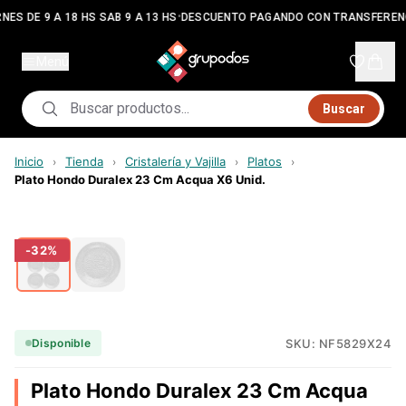
•
NES DE 9 A 18 HS SAB 9 A 13 HS
DESCUENTO PAGANDO CON TRANSFEREN
Menú
Buscar
Inicio
Tienda
Cristalería y Vajilla
Platos
›
›
›
›
Plato Hondo Duralex 23 Cm Acqua X6 Unid.
-
32
%
SKU:
NF5829X24
Disponible
Plato Hondo Duralex 23 Cm Acqua