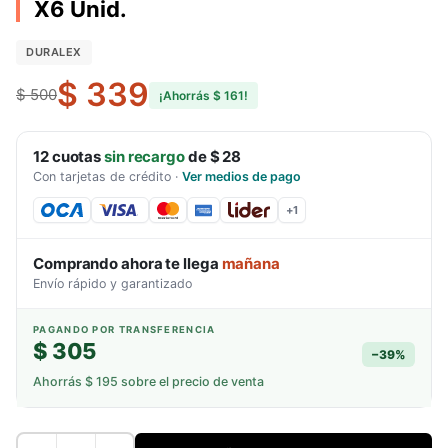
X6 Unid.
DURALEX
$ 339
$ 500
¡Ahorrás
$ 161
!
12
cuotas
sin recargo
de
$ 28
Con tarjetas de crédito
·
Ver medios de pago
+
1
Comprando ahora te llega
mañana
Envío rápido y garantizado
PAGANDO POR TRANSFERENCIA
$ 305
−
39
%
Ahorrás
$ 195
sobre el precio de venta