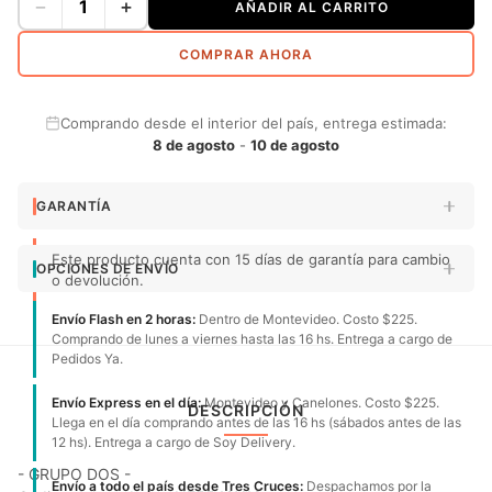
−
+
AÑADIR AL CARRITO
COMPRAR AHORA
Comprando desde el interior del país, entrega estimada:
8 de agosto
-
10 de agosto
GARANTÍA
Este producto cuenta con 15 días de garantía para cambio
OPCIONES DE ENVÍO
o devolución.
Envío Flash en 2 horas:
Dentro de Montevideo. Costo $225.
Comprando de lunes a viernes hasta las 16 hs. Entrega a cargo de
Pedidos Ya.
Envío Express en el día:
Montevideo y Canelones. Costo $225.
DESCRIPCIÓN
Llega en el día comprando antes de las 16 hs (sábados antes de las
12 hs). Entrega a cargo de Soy Delivery.
- GRUPO DOS -
Envío a todo el país desde Tres Cruces:
Despachamos por la