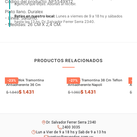
Código del producto: NF5549X12
agencia que elijas. Abonas al recibir.
Plato llano. Duralex
Retiro en nuestro local:
Lunes a viernes de 9 a 18 hs y sábados
- Linea: Saturno.
hasta las 13 hs. Dr. Salvador Ferrer Serra 2340.
- Medidas: 26 CM X 2,4 CM.
PRODUCTOS RELACIONADOS
Sarten Wok Tramontina
Paellera Tramontina 38 Cm Teflon
Sart
-
23
%
-
27
%
-
9
Antiadherente 36 Cm
Antiadherente Napoli
$ 1.431
$ 1.431
$ 1.849
$ 1.960
$ 8
Dr. Salvador Ferrer Serra 2340
2400 3035
Lun a Vier de 9 a 18 hs y Sab de 9 a 13 hs