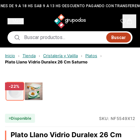
•
NES DE 9 A 18 HS SAB 9 A 13 HS
DESCUENTO PAGANDO CON TRANSFEREN
Menú
Buscar
Inicio
Tienda
Cristalería y Vajilla
Platos
›
›
›
›
Plato Llano Vidrio Duralex 26 Cm Saturno
-
22
%
SKU:
NF5549X12
Disponible
Plato Llano Vidrio Duralex 26 Cm