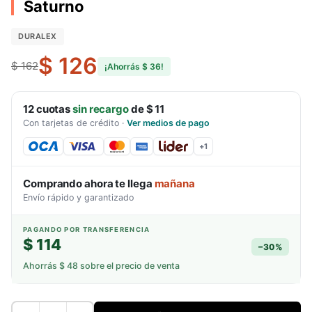
Saturno
DURALEX
$ 126
$ 162
¡Ahorrás
$ 36
!
12
cuotas
sin recargo
de
$ 11
Con tarjetas de crédito
·
Ver medios de pago
+
1
Comprando ahora te llega
mañana
Envío rápido y garantizado
PAGANDO POR TRANSFERENCIA
$ 114
−
30
%
Ahorrás
$ 48
sobre el precio de venta