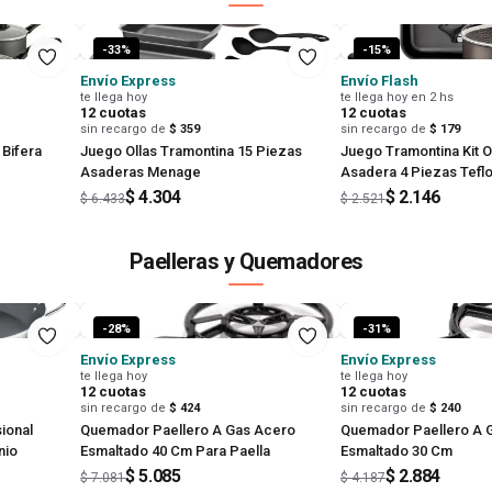
-
33
%
-
15
%
Envío Express
Envío Flash
te llega hoy
te llega hoy en 2 hs
12
cuotas
12
cuotas
sin recargo de
$ 359
sin recargo de
$ 179
 Bifera
Juego Ollas Tramontina 15 Piezas
Juego Tramontina Kit O
Asaderas Menage
Asadera 4 Piezas Tefl
$ 4.304
$ 2.146
$ 6.433
$ 2.521
Paelleras y Quemadores
-
28
%
-
31
%
Envío Express
Envío Express
te llega hoy
te llega hoy
12
cuotas
12
cuotas
sin recargo de
$ 424
sin recargo de
$ 240
ional
Quemador Paellero A Gas Acero
Quemador Paellero A 
nio
Esmaltado 40 Cm Para Paella
Esmaltado 30 Cm
$ 5.085
$ 2.884
$ 7.081
$ 4.187