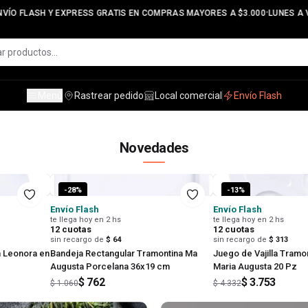
•
 FLASH Y EXPRESS GRATIS EN COMPRAS MAYORES A $3.000
LUNES A VIERN
Menú
Rastrear pedido
Local comercial
Envío Flash
line en Uruguay
Novedades
-
28
%
-
13
%
Envío Flash
Envío Flash
te llega hoy en 2 hs
te llega hoy en 2 hs
12
cuotas
12
cuotas
sin recargo de
$ 64
sin recargo de
$ 313
a Leonora en
Bandeja Rectangular Tramontina Ma
Juego de Vajilla Tramo
Augusta Porcelana 36x19 cm
Maria Augusta 20 Pz
$ 762
$ 3.753
$ 1.060
$ 4.332