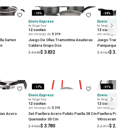
-
16
%
-
24
%
Envío Express
Envío Flash
te llega hoy
te llega hoy en 2 hs
12
cuotas
12
cuotas
sin recargo de
$ 319
sin recargo de
$ 264
lla Sarten
Juego De Ollas Tramontina Asaderas
Juego Tramontina K
on
Caldera Grupo Dos
Panquequera 4 Pie
$ 3.832
$ 3.168
$ 4.548
$ 4.164
-
17
%
-
31
%
Envío Express
Envío Flash
te llega hoy
te llega hoy en 2 hs
12
cuotas
12
cuotas
sin recargo de
$ 315
sin recargo de
$ 167
Gas Acero
Set Paellera Acero Pulido Paella 38 Cm
Paellera Pulida 38
Quemador 30 Cm
Vitroceramica 8 Ra
$ 3.780
$ 2.000
$ 4.566
$ 2.911