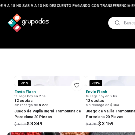
•
•
A 18 HS SAB 9 A 13 HS
DESCUENTO PAGANDO CON TRANSFERENCIA
ENVÍO
Bazar Grupo Dos — Artículos de cocina, hogar y ferretería on
-
31
%
-
33
%
Envío Flash
Envío Flash
te llega hoy en 2 hs
te llega hoy en 2 hs
12
cuotas
12
cuotas
sin recargo de
$ 279
sin recargo de
$ 263
Juego de Vajilla Ingrid Tramontina de
Juego de Vajilla Tramontin
Porcelana 20 Piezas
Porcelana 20 Piezas
$ 3.349
$ 3.159
$ 4.831
$ 4.701