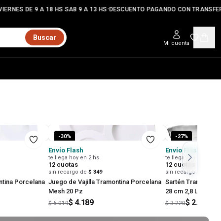
•
ES DE 9 A 18 HS SAB 9 A 13 HS
DESCUENTO PAGANDO CON TRANSFERENC
Buscar
Mi cuenta
-
30
%
-
27
%
Envío Flash
Envío Flash
te llega hoy en 2 hs
te llega hoy en 2 hs
12
cuotas
12
cuotas
sin recargo de
$ 349
sin recargo de
$ 197
ntina Porcelana
Juego de Vajilla Tramontina Porcelana
Sartén Tramontina
Mesh 20 Pz
28 cm 2,8 L Acero 
Apta Inducción
$ 4.189
$ 2.365
$ 6.019
$ 3.220