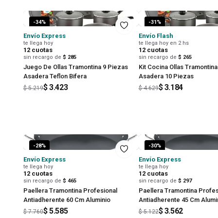
-
34
%
-
31
%
Envío Express
Envío Flash
te llega hoy
te llega hoy en 2 hs
12
cuotas
12
cuotas
sin recargo de
$ 285
sin recargo de
$ 265
Juego De Ollas Tramontina 9 Piezas
Kit Cocina Ollas Tramontina
Asadera Teflon Bifera
Asadera 10 Piezas
$ 3.423
$ 3.184
$ 5.219
$ 4.629
-
28
%
-
30
%
Envío Express
Envío Express
te llega hoy
te llega hoy
12
cuotas
12
cuotas
sin recargo de
$ 465
sin recargo de
$ 297
Paellera Tramontina Profesional
Paellera Tramontina Profes
Antiadherente 60 Cm Aluminio
Antiadherente 45 Cm Alumi
$ 5.585
$ 3.562
$ 7.760
$ 5.122