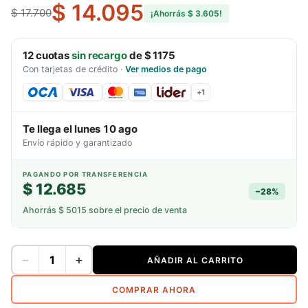
$ 14.095
$ 17.700
¡Ahorrás
$ 3.605
!
12
cuotas
sin recargo
de
$ 1175
Con tarjetas de crédito
·
Ver medios de pago
+
1
Te llega el
lunes 10 ago
Envío rápido y garantizado
PAGANDO POR TRANSFERENCIA
$ 12.685
−
28
%
Ahorrás
$ 5015
sobre el precio de venta
−
+
AÑADIR AL CARRITO
COMPRAR AHORA