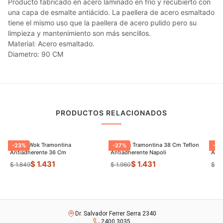
Producto fabricado en acero laminado en frío y recubierto con
una capa de esmalte antiácido. La paellera de acero esmaltado
tiene el mismo uso que la paellera de acero pulido pero su
limpieza y mantenimiento son más sencillos.
Material: Acero esmaltado.
Diametro: 90 CM
PRODUCTOS RELACIONADOS
Sarten Wok Tramontina
Paellera Tramontina 38 Cm Teflon
Sart
-
23
%
-
27
%
-
9
Antiadherente 36 Cm
Antiadherente Napoli
$ 1.431
$ 1.431
$ 1.849
$ 1.960
$ 8
Dr. Salvador Ferrer Serra 2340
2400 3035