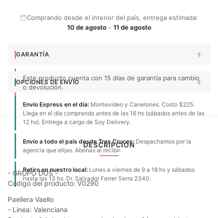
Comprando desde el interior del país, entrega estimada:
10 de agosto
-
11 de agosto
GARANTÍA
Este producto cuenta con 15 días de garantía para cambio
OPCIONES DE ENVÍO
o devolución.
Envío Express en el día:
Montevideo y Canelones. Costo $225.
Llega en el día comprando antes de las 16 hs (sábados antes de las
12 hs). Entrega a cargo de Soy Delivery.
Envío a todo el país desde Tres Cruces:
Despachamos por la
DESCRIPCIÓN
agencia que elijas. Abonas al recibir.
Retiro en nuestro local:
Lunes a viernes de 9 a 18 hs y sábados
- GRUPO DOS -
hasta las 13 hs. Dr. Salvador Ferrer Serra 2340.
Código del producto: V0290
Paellera Vaello
- Linea: Valenciana