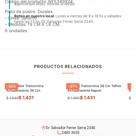
Código del producto: NF5349X24
agencia que elijas. Abonas al recibir.
Plato de postre. Duralex
Retiro en nuestro local:
Lunes a viernes de 9 a 18 hs y sábados
– Linea: Saturno.
hasta las 13 hs. Dr. Salvador Ferrer Serra 2340.
– Medidas: 19 CM X 1,6 CM.
6 unidades
PRODUCTOS RELACIONADOS
Sarten Wok Tramontina
Paellera Tramontina 38 Cm Teflon
Sart
-
23
%
-
27
%
-
9
Antiadherente 36 Cm
Antiadherente Napoli
$ 1.431
$ 1.431
$ 1.849
$ 1.960
$ 8
Dr. Salvador Ferrer Serra 2340
2400 3035