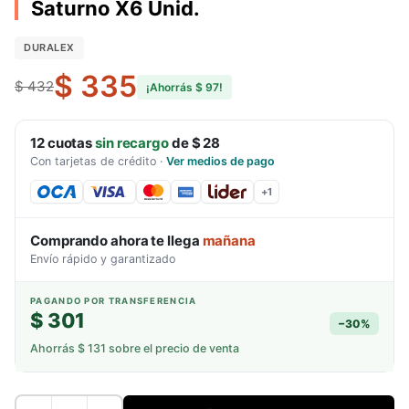
Saturno X6 Unid.
DURALEX
$ 335
$ 432
¡Ahorrás
$ 97
!
12
cuotas
sin recargo
de
$ 28
Con tarjetas de crédito
·
Ver medios de pago
+
1
Comprando ahora te llega
mañana
Envío rápido y garantizado
PAGANDO POR TRANSFERENCIA
$ 301
−
30
%
Ahorrás
$ 131
sobre el precio de venta