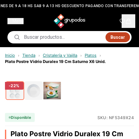
•
NES DE 9 A 18 HS SAB 9 A 13 HS
DESCUENTO PAGANDO CON TRANSFEREN
Menú
Buscar
Inicio
Tienda
Cristalería y Vajilla
Platos
›
›
›
›
Plato Postre Vidrio Duralex 19 Cm Saturno X6 Unid.
-
22
%
SKU:
NF5349X24
Disponible
Plato Postre Vidrio Duralex 19 Cm