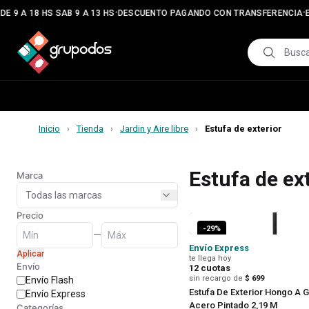
•
•
E 9 A 18 HS SAB 9 A 13 HS
DESCUENTO PAGANDO CON TRANSFERENCIA
E
Inicio
Tienda
Jardin y Aire libre
Estufa de exterior
›
›
›
Estufa de ex
Marca
Precio
-
29
%
—
Envío Express
Aplicar
te llega hoy
Envío
12
cuotas
sin recargo de
$ 699
Envío Flash
Estufa De Exterior Hongo A 
Envío Express
Acero Pintado 2,19 M
Categorías