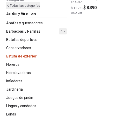
ENXUTA
Todas las categorías
$ 8.390
$ 11.780
USD
288
Jardin y Aire libre
Anafes y quemadores
Barbacoas y Parrillas
1
Botellas deportivas
Conservadoras
Estufa de exterior
Floreros
Hidrolavadoras
Infladores
Jardineria
Juegos de jardin
Lingas y candados
Lonas