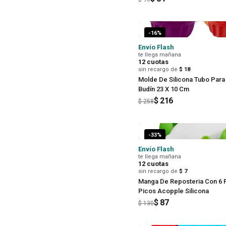
-
16
%
Envío Flash
te llega mañana
12
cuotas
sin recargo de
$ 18
Molde De Silicona Tubo Para 
Budín 23 X 10 Cm
$ 216
$ 258
-
33
%
Envío Flash
te llega mañana
12
cuotas
sin recargo de
$ 7
Manga De Reposteria Con 6 
Picos Acopple Silicona
$ 87
$ 130