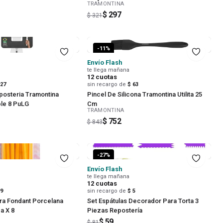
TRAMONTINA
$ 297
$ 321
-
11
%
Envío Flash
te llega mañana
12
cuotas
 27
sin recargo de
$ 63
posteria Tramontina
Pincel De Silicona Tramontina Utilita 25
le 8 PuLG
Cm
TRAMONTINA
$ 752
$ 843
-
27
%
Envío Flash
te llega mañana
12
cuotas
 9
sin recargo de
$ 5
ra Fondant Porcelana
Set Espátulas Decorador Para Torta 3
a X 8
Piezas Repostería
$ 59
$ 81