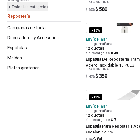
TRAMONTINA
Todas las categorías
$ 580
$ 685
Repostería
Campanas de torta
-
16
%
Decoradores y Accesorios
Envío Flash
te llega mañana
Espatulas
12
cuotas
sin recargo de
$ 30
Moldes
Espatula De Reposteria Tram
Acero Inoxidable 10 PuLG
Platos giratorios
TRAMONTINA
$ 359
$ 425
-
13
%
Envío Flash
te llega mañana
12
cuotas
sin recargo de
$ 7
Espatula Para Reposteria Ac
Escalon 42 Cm
$ 84
$ 96