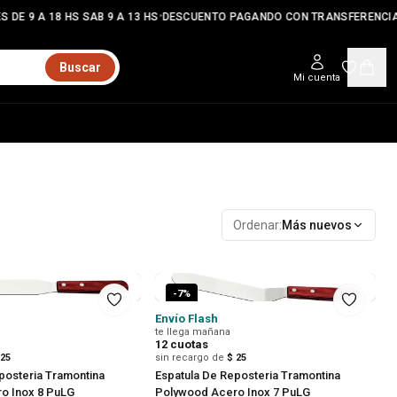
•
•
DE 9 A 18 HS SAB 9 A 13 HS
DESCUENTO PAGANDO CON TRANSFERENCIA
Buscar
Mi cuenta
Ordenar:
Más nuevos
-
7
%
Envío Flash
te llega mañana
12
cuotas
 25
sin recargo de
$ 25
posteria Tramontina
Espatula De Reposteria Tramontina
o Inox 8 PuLG
Polywood Acero Inox 7 PuLG