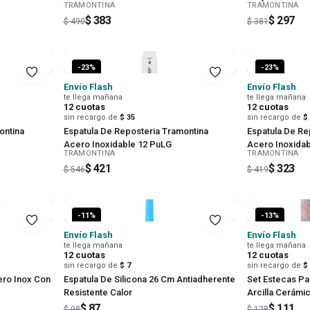
TRAMONTINA
TRAMONTINA
$ 383
$ 297
$ 490
$ 381
-
23
%
-
23
%
Envío Flash
Envío Flash
te llega mañana
te llega mañana
12
cuotas
12
cuotas
sin recargo de
$ 35
sin recargo de
$
ontina
Espatula De Reposteria Tramontina
Espatula De Re
Acero Inoxidable 12 PuLG
Acero Inoxidab
TRAMONTINA
TRAMONTINA
$ 421
$ 323
$ 546
$ 419
-
11
%
-
13
%
Envío Flash
Envío Flash
te llega mañana
te llega mañana
12
cuotas
12
cuotas
sin recargo de
$ 7
sin recargo de
$
ero Inox Con
Espatula De Silicona 26 Cm Antiadherente
Set Estecas Pa
Resistente Calor
Arcilla Cerámic
$ 87
$ 111
$ 98
$ 128