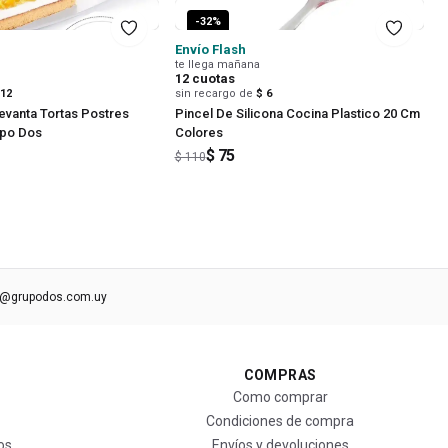
-
32
%
Envío Flash
te llega mañana
12
cuotas
 12
sin recargo de
$ 6
Levanta Tortas Postres
Pincel De Silicona Cocina Plastico 20 Cm
upo Dos
Colores
$ 75
$ 110
s@grupodos.com.uy
COMPRAS
Como comprar
Condiciones de compra
os
Envíos y devoluciones