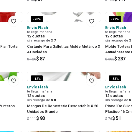
-
28
%
-
22
%
Envío Flash
Envío Flash
te llega mañana
te llega mañana
12
cuotas
12
cuotas
sin recargo de
$ 7
sin recargo de
$
Flan Torta
Cortante Para Galletitas Molde Metálico X
Molde Tortera 
4 Unidades
Antiadherente 
$ 87
$ 237
$ 120
$ 302
-
12
%
-
33
%
Envío Flash
Envío Flash
te llega mañana
te llega mañana
12
cuotas
12
cuotas
sin recargo de
$ 8
sin recargo de
$
Punteros
Mangas De Reposteria Descartable X 20
Pincel De Sili
Unidades Grande
Plastico 16 Cm
$ 98
$ 51
$ 111
$ 76