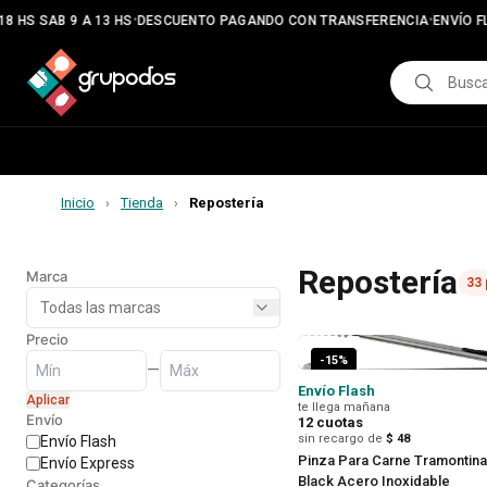
•
•
8 HS SAB 9 A 13 HS
DESCUENTO PAGANDO CON TRANSFERENCIA
ENVÍO FL
Inicio
Tienda
Repostería
›
›
Repostería
Marca
33
Precio
-
15
%
—
Envío Flash
Aplicar
te llega mañana
Envío
12
cuotas
sin recargo de
$ 48
Envío Flash
Pinza Para Carne Tramontin
Envío Express
Black Acero Inoxidable
Categorías