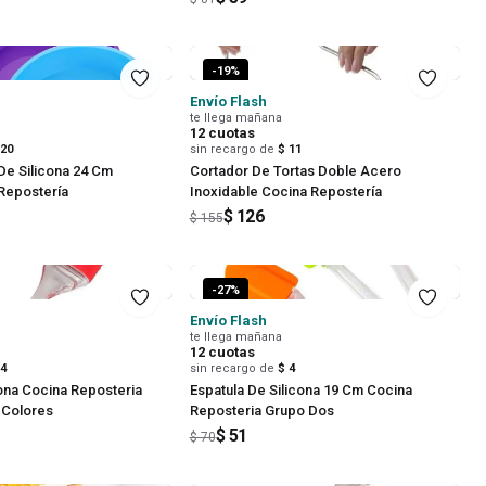
-
19
%
Envío Flash
te llega mañana
12
cuotas
 20
sin recargo de
$ 11
De Silicona 24 Cm
Cortador De Tortas Doble Acero
Repostería
Inoxidable Cocina Repostería
$ 126
$ 155
-
27
%
Envío Flash
te llega mañana
12
cuotas
 4
sin recargo de
$ 4
cona Cocina Reposteria
Espatula De Silicona 19 Cm Cocina
 Colores
Reposteria Grupo Dos
$ 51
$ 70