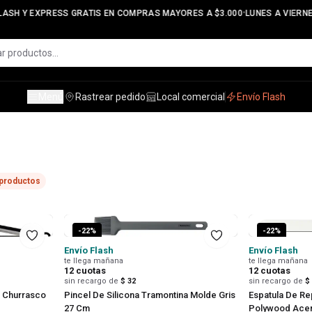
•
ASH Y EXPRESS GRATIS EN COMPRAS MAYORES A $3.000
LUNES A VIERNES 
Menú
Rastrear pedido
Local comercial
Envío Flash
productos
-
22
%
-
22
%
Envío Flash
Envío Flash
te llega mañana
te llega mañana
12
cuotas
12
cuotas
sin recargo de
$ 32
sin recargo de
$
a Churrasco
Pincel De Silicona Tramontina Molde Gris
Espatula De Re
27 Cm
Polywood Acer