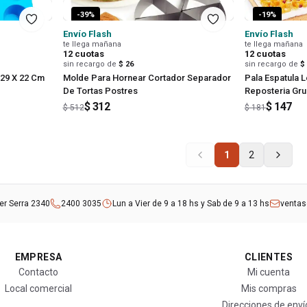
-
39
%
-
19
%
Envío Flash
Envío Flash
te llega mañana
te llega mañana
12
cuotas
12
cuotas
sin recargo de
$ 26
sin recargo de
$
 29 X 22 Cm
Molde Para Hornear Cortador Separador
Pala Espatula 
De Tortas Postres
Reposteria Gr
$ 312
$ 147
$ 512
$ 181
1
2
rer Serra 2340
2400 3035
Lun a Vier de 9 a 18 hs y Sab de 9 a 13 hs
venta
EMPRESA
CLIENTES
Contacto
Mi cuenta
Local comercial
Mis compras
Direcciones de enví