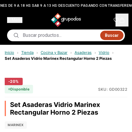
•
NES DE 9 A 18 HS SAB 9 A 13 HS
DESCUENTO PAGANDO CON TRANSFEREN
Menú
Buscar
Inicio
Tienda
Cocina y Bazar
Asaderas
Vidrio
›
›
›
›
›
Set Asaderas Vidrio Marinex Rectangular Horno 2 Piezas
-
20
%
SKU:
GD00322
Disponible
Set Asaderas Vidrio Marinex
Rectangular Horno 2 Piezas
MARINEX