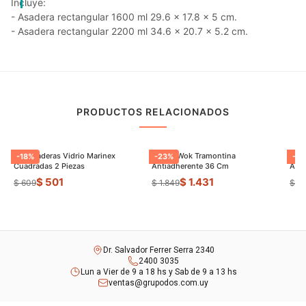
Incluye:
- Asadera rectangular 1600 ml 29.6 x 17.8 x 5 cm.
- Asadera rectangular 2200 ml 34.6 x 20.7 x 5.2 cm.
PRODUCTOS RELACIONADOS
Set Asaderas Vidrio Marinex
Sarten Wok Tramontina
Pael
-
18
%
-
23
%
-
27
Cuadradas 2 Piezas
Antiadherente 36 Cm
Anti
$ 501
$ 1.431
$ 609
$ 1.849
$ 1.
Dr. Salvador Ferrer Serra 2340
2400 3035
Lun a Vier de 9 a 18 hs y Sab de 9 a 13 hs
ventas@grupodos.com.uy