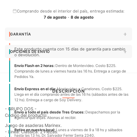
Comprando desde el interior del país, entrega estimada:
7 de agosto
-
8 de agosto
GARANTÍA
Este producto cuenta con 15 días de garantía para cambio
OPCIONES DE ENVÍO
o devolución.
Envío Flash en 2 horas:
Dentro de Montevideo. Costo $225.
Comprando de lunes a viernes hasta las 16 hs. Entrega a cargo de
Pedidos Ya.
Envío Express en el día:
Montevideo y Canelones. Costo $225.
DESCRIPCIÓN
Llega en el día comprando antes de las 16 hs (sábados antes de las
12 hs). Entrega a cargo de Soy Delivery.
- GRUPO DOS -
Envío a todo el país desde Tres Cruces:
Despachamos por la
Código del producto:
agencia que elijas. Abonas al recibir.
Juego de asaderas Marinex.
Retiro en nuestro local:
Lunes a viernes de 9 a 18 hs y sábados
- Linea: Classica. 2 Piezas.
hasta las 13 hs. Dr. Salvador Ferrer Serra 2340.