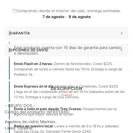
Comprando desde el interior del país, entrega estimada:
7 de agosto
-
8 de agosto
GARANTÍA
Este producto cuenta con 15 días de garantía para cambio
OPCIONES DE ENVÍO
o devolución.
Envío Flash en 2 horas:
Dentro de Montevideo. Costo $225.
Comprando de lunes a viernes hasta las 16 hs. Entrega a cargo de
Pedidos Ya.
Envío Express en el día:
Montevideo y Canelones. Costo $225.
DESCRIPCIÓN
Llega en el día comprando antes de las 16 hs (sábados antes de las
12 hs). Entrega a cargo de Soy Delivery.
- GRUPO DOS -
Envío a todo el país desde Tres Cruces:
Despachamos por la
Código del producto: NF6559X6
agencia que elijas. Abonas al recibir.
Asadera de vidrio Marinex.
Retiro en nuestro local:
Lunes a viernes de 9 a 18 hs y sábados
Linea: Opaline
hasta las 13 hs. Dr. Salvador Ferrer Serra 2340.