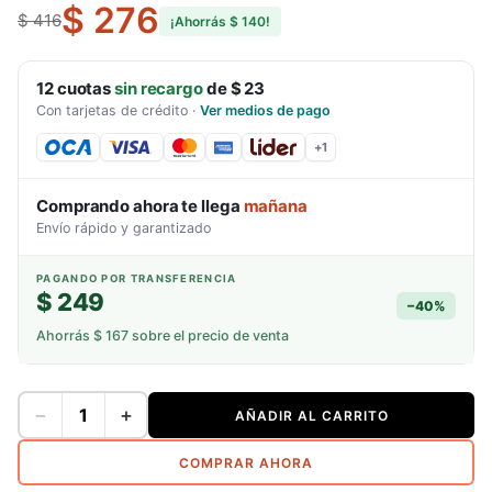
$ 276
$ 416
¡Ahorrás
$ 140
!
12
cuotas
sin recargo
de
$ 23
Con tarjetas de crédito
·
Ver medios de pago
+
1
Comprando ahora te llega
mañana
Envío rápido y garantizado
PAGANDO POR TRANSFERENCIA
$ 249
−
40
%
Ahorrás
$ 167
sobre el precio de venta
−
+
AÑADIR AL CARRITO
COMPRAR AHORA