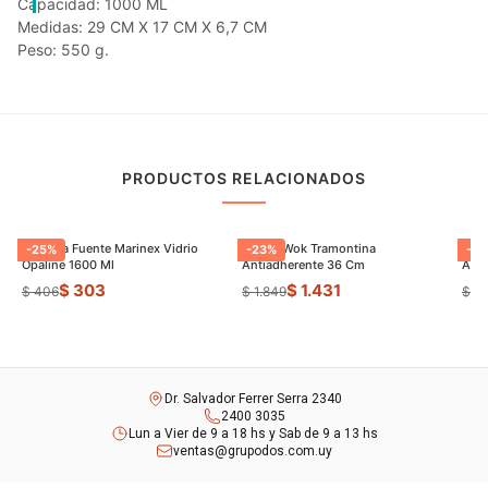
Capacidad: 1000 ML
Medidas: 29 CM X 17 CM X 6,7 CM
Peso: 550 g.
PRODUCTOS RELACIONADOS
Asadera Fuente Marinex Vidrio
Sarten Wok Tramontina
Pael
-
25
%
-
23
%
-
27
Opaline 1600 Ml
Antiadherente 36 Cm
Anti
$ 303
$ 1.431
$ 406
$ 1.849
$ 1.
Dr. Salvador Ferrer Serra 2340
2400 3035
Lun a Vier de 9 a 18 hs y Sab de 9 a 13 hs
ventas@grupodos.com.uy