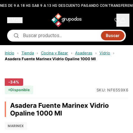
•
NES DE 9 A 18 HS SAB 9 A 13 HS
DESCUENTO PAGANDO CON TRANSFERENC
Menú
Buscar
Inicio
Tienda
Cocina y Bazar
Asaderas
Vidrio
›
›
›
›
›
Asadera Fuente Marinex Vidrio Opaline 1000 Ml
-
34
%
SKU:
NF6559X6
Disponible
Asadera Fuente Marinex Vidrio
Opaline 1000 Ml
MARINEX