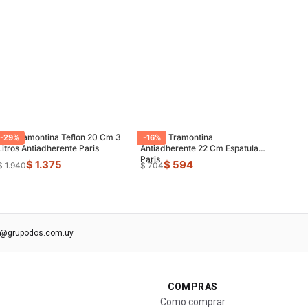
Olla Tramontina Teflon 20 Cm 3
Sarten Tramontina
-
29
%
-
16
%
Litros Antiadherente Paris
Antiadherente 22 Cm Espatula
Paris
$ 1.375
$ 594
$ 1.940
$ 704
s@grupodos.com.uy
COMPRAS
Como comprar