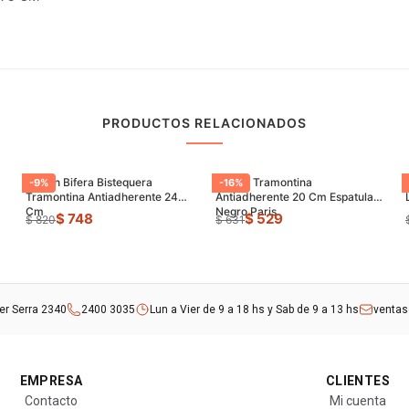
PRODUCTOS RELACIONADOS
Sarten Bifera Bistequera
Sarten Tramontina
-
9
%
-
16
%
Tramontina Antiadherente 24
Antiadherente 20 Cm Espatula
Cm
Negro Paris
$ 748
$ 529
$ 820
$ 631
rer Serra 2340
2400 3035
Lun a Vier de 9 a 18 hs y Sab de 9 a 13 hs
venta
EMPRESA
CLIENTES
Contacto
Mi cuenta