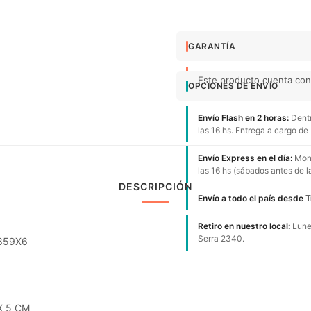
GARANTÍA
Este producto cuenta con 
OPCIONES DE ENVÍO
Envío Flash en 2 horas:
Dentr
las 16 hs. Entrega a cargo de
Envío Express en el día:
Mont
las 16 hs (sábados antes de l
DESCRIPCIÓN
Envío a todo el país desde 
Retiro en nuestro local:
Lunes
Serra 2340.
6859X6
X 5 CM