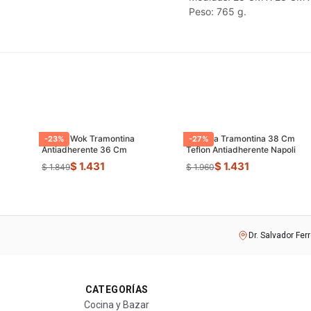
Peso: 765 g.
Sarten Wok Tramontina
Paellera Tramontina 38 Cm
-
23
%
-
27
%
Antiadherente 36 Cm
Teflon Antiadherente Napoli
$ 1.431
$ 1.431
$ 1.849
$ 1.960
Dr. Salvador Fer
CATEGORÍAS
Cocina y Bazar