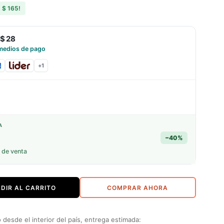
s
$ 165
!
$ 28
medios de pago
+
1
A
−
40
%
 de venta
DIR AL CARRITO
COMPRAR AHORA
desde el interior del país, entrega estimada: