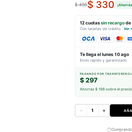
$ 330
$ 495
¡Ahorrá
12
cuotas
sin recargo
de
Con tarjetas de crédito
·
Ver 
Te llega el
lunes 10 ago
Envío rápido y garantizado
PAGANDO POR TRANSFERENCI
$ 297
Ahorrás
$ 198
sobre el precio
−
+
AÑA
Comprando 