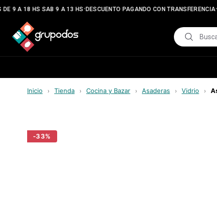
•
•
DE 9 A 18 HS SAB 9 A 13 HS
DESCUENTO PAGANDO CON TRANSFERENCIA
E
Inicio
Tienda
Cocina y Bazar
Asaderas
Vidrio
A
›
›
›
›
›
-
33
%