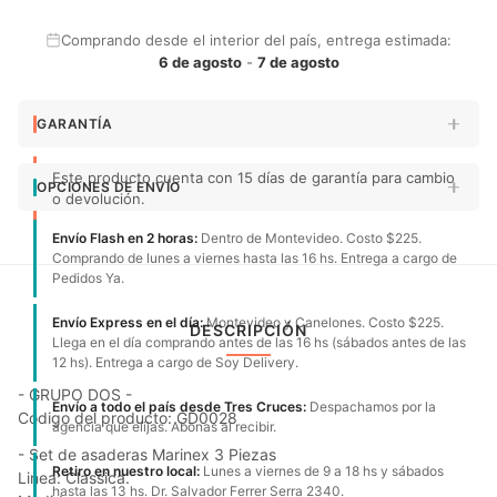
Comprando desde el interior del país, entrega estimada:
6 de agosto
-
7 de agosto
GARANTÍA
Este producto cuenta con 15 días de garantía para cambio
OPCIONES DE ENVÍO
o devolución.
Envío Flash en 2 horas:
Dentro de Montevideo. Costo $225.
Comprando de lunes a viernes hasta las 16 hs. Entrega a cargo de
Pedidos Ya.
Envío Express en el día:
Montevideo y Canelones. Costo $225.
DESCRIPCIÓN
Llega en el día comprando antes de las 16 hs (sábados antes de las
12 hs). Entrega a cargo de Soy Delivery.
- GRUPO DOS -
Envío a todo el país desde Tres Cruces:
Despachamos por la
Código del producto: GD0028
agencia que elijas. Abonas al recibir.
- Set de asaderas Marinex 3 Piezas
Retiro en nuestro local:
Lunes a viernes de 9 a 18 hs y sábados
Linea: Classica.
hasta las 13 hs. Dr. Salvador Ferrer Serra 2340.