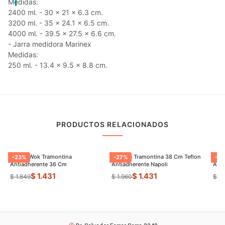
Medidas:
2400 ml. - 30 x 21 x 6.3 cm.
3200 ml. - 35 x 24.1 x 6.5 cm.
4000 ml. - 39.5 x 27.5 x 6.6 cm.
- Jarra medidora Marinex
Medidas:
250 ml. - 13.4 x 9.5 x 8.8 cm.
PRODUCTOS RELACIONADOS
Sarten Wok Tramontina
Paellera Tramontina 38 Cm Teflon
Sart
-
23
%
-
27
%
-
9
Antiadherente 36 Cm
Antiadherente Napoli
$ 1.431
$ 1.431
$ 1.849
$ 1.960
$ 8