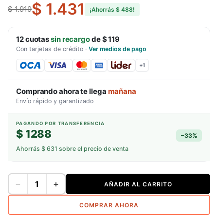
$ 1.431
$ 1.919
¡Ahorrás
$ 488
!
12
cuotas
sin recargo
de
$ 119
Con tarjetas de crédito
·
Ver medios de pago
+
1
Comprando ahora te llega
mañana
Envío rápido y garantizado
PAGANDO POR TRANSFERENCIA
$ 1288
−
33
%
Ahorrás
$ 631
sobre el precio de venta
−
+
AÑADIR AL CARRITO
COMPRAR AHORA