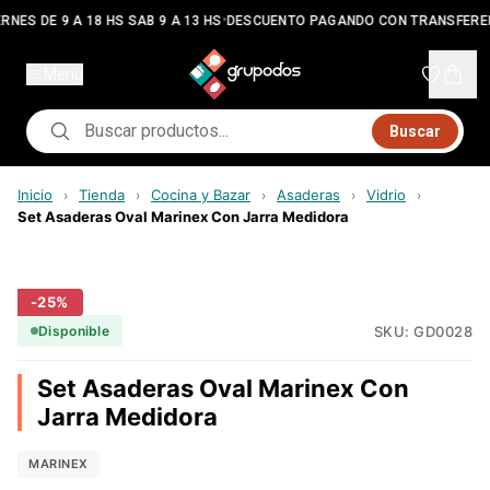
•
RNES DE 9 A 18 HS SAB 9 A 13 HS
DESCUENTO PAGANDO CON TRANSFERE
Menú
Buscar
Inicio
Tienda
Cocina y Bazar
Asaderas
Vidrio
›
›
›
›
›
Set Asaderas Oval Marinex Con Jarra Medidora
-
25
%
SKU:
GD0028
Disponible
Set Asaderas Oval Marinex Con
Jarra Medidora
MARINEX