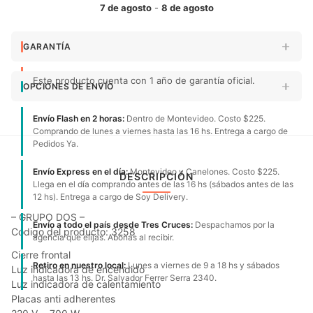
7 de agosto
-
8 de agosto
GARANTÍA
Este producto cuenta con 1 año de garantía oficial.
OPCIONES DE ENVÍO
Envío Flash en 2 horas:
Dentro de Montevideo. Costo $225.
Comprando de lunes a viernes hasta las 16 hs. Entrega a cargo de
Pedidos Ya.
Envío Express en el día:
Montevideo y Canelones. Costo $225.
DESCRIPCIÓN
Llega en el día comprando antes de las 16 hs (sábados antes de las
12 hs). Entrega a cargo de Soy Delivery.
– GRUPO DOS –
Envío a todo el país desde Tres Cruces:
Despachamos por la
Código del producto: 3258
agencia que elijas. Abonas al recibir.
Cierre frontal
Retiro en nuestro local:
Lunes a viernes de 9 a 18 hs y sábados
Luz indicadora de encendido
hasta las 13 hs. Dr. Salvador Ferrer Serra 2340.
Luz indicadora de calentamiento
Placas anti adherentes