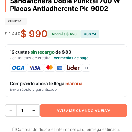
Sandwichera Doble Punktal 700 W
Placas Antiadherente Pk-9002
PUNKTAL
$ 990
$ 1.440
¡Ahorrás
$ 450
!
US$ 24
12
cuotas
sin recargo
de
$ 83
Con tarjetas de crédito
·
Ver medios de pago
+
1
Comprando ahora te llega
mañana
Envío rápido y garantizado
−
+
AVISAME CUANDO VUELVA
Comprando desde el interior del país, entrega estimada: