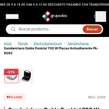
•
NES DE 9 A 18 HS SAB 9 A 13 HS
DESCUENTO PAGANDO CON TRANSFERENC
Menú
Buscar
Inicio
Tienda
Electrodomesticos
Sandwicheras
›
›
›
›
Sandwichera Doble Punktal 700 W Placas Antiadherente Pk-
9002
-
31
%
SKU:
3258
Sin stock