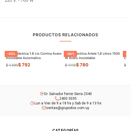
220 V. - 700 W
PRODUCTOS RELACIONADOS
Jarrra Eléctrica 1.8 Lts Corrina Acero
Jarra Electrica Ariete 1,8 Litros 1500
Panq
-
43
%
-
30
%
-
22
Inoxidable Automatico
W Acero Inoxidable
Con 
$ 792
$ 780
$ 1.390
$ 1.110
$ 1.
Dr. Salvador Ferrer Serra 2340
2400 3035
Lun a Vier de 9 a 18 hs y Sab de 9 a 13 hs
ventas@grupodos.com.uy
CATEGORÍAS