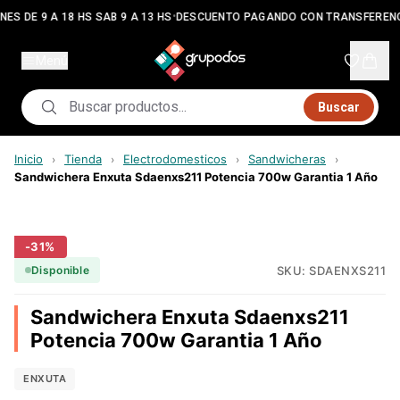
•
NES DE 9 A 18 HS SAB 9 A 13 HS
DESCUENTO PAGANDO CON TRANSFERENC
Menú
Buscar
Inicio
Tienda
Electrodomesticos
Sandwicheras
›
›
›
›
Sandwichera Enxuta Sdaenxs211 Potencia 700w Garantia 1 Año
-
31
%
SKU:
SDAENXS211
Disponible
Sandwichera Enxuta Sdaenxs211
Potencia 700w Garantia 1 Año
ENXUTA