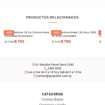
PRODUCTOS RELACIONADOS
Jarrra Eléctrica 1.8 Lts Corrina Acero
Jarra Electrica Ariete 1,8 Litros 1500
Panq
-
43
%
-
30
%
-
22
Inoxidable Automatico
W Acero Inoxidable
Con 
$ 792
$ 780
$ 1.390
$ 1.110
$ 1.
Dr. Salvador Ferrer Serra 2340
2400 3035
Lun a Vier de 9 a 18 hs y Sab de 9 a 13 hs
ventas@grupodos.com.uy
CATEGORÍAS
Cocina y Bazar