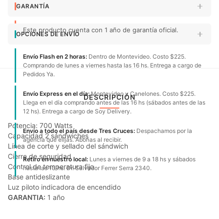
GARANTÍA
Este producto cuenta con 1 año de garantía oficial.
OPCIONES DE ENVÍO
Envío Flash en 2 horas:
Dentro de Montevideo. Costo $225.
Comprando de lunes a viernes hasta las 16 hs. Entrega a cargo de
Pedidos Ya.
Envío Express en el día:
Montevideo y Canelones. Costo $225.
DESCRIPCIÓN
Llega en el día comprando antes de las 16 hs (sábados antes de las
12 hs). Entrega a cargo de Soy Delivery.
Potencia: 700 Watts
Envío a todo el país desde Tres Cruces:
Despachamos por la
Capacidad 2 sándwiches
agencia que elijas. Abonas al recibir.
Línea de corte y sellado del sándwich
Cierre de seguridad
Retiro en nuestro local:
Lunes a viernes de 9 a 18 hs y sábados
Control de temperatura fijo
hasta las 13 hs. Dr. Salvador Ferrer Serra 2340.
Base antideslizante
Luz piloto indicadora de encendido
GARANTIA:
1 año