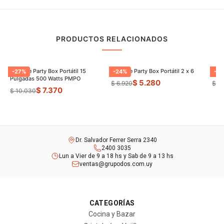
PRODUCTOS RELACIONADOS
Parlante Party Box Portátil 15
Parlante Party Box Portátil 2 x 6
Parl
-
27
%
-
24
%
-
18
Pulgadas 500 Watts PMPO
$ 5.280
$ 6.920
$ 1
$ 7.370
$ 10.030
Dr. Salvador Ferrer Serra 2340
2400 3035
Lun a Vier de 9 a 18 hs y Sab de 9 a 13 hs
ventas@grupodos.com.uy
CATEGORÍAS
Cocina y Bazar