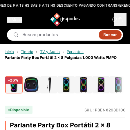
•
ES DE 9 A 18 HS SAB 9 A 13 HS
DESCUENTO PAGANDO CON TRANSFERENC
Menú
Buscar
Inicio
Tienda
TV y Audio
Parlantes
›
›
›
›
Parlante Party Box Portátil 2 x 8 Pulgadas 1.000 Watts PMPO
-
26
%
SKU:
PBENX298D100
Disponible
Parlante Party Box Portátil 2 x 8