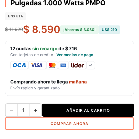
Pulgadas 1.000 Watts PMPO
ENXUTA
$ 8.590
$ 11.620
¡Ahorrás
$ 3.030
!
US$ 210
12
cuotas
sin recargo
de
$ 716
Con tarjetas de crédito
·
Ver medios de pago
+
1
Comprando ahora te llega
mañana
Envío rápido y garantizado
−
+
AÑADIR AL CARRITO
COMPRAR AHORA