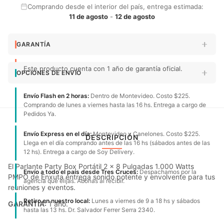
Comprando desde el interior del país, entrega estimada:
11 de agosto
-
12 de agosto
GARANTÍA
Este producto cuenta con 1 año de garantía oficial.
OPCIONES DE ENVÍO
Envío Flash en 2 horas:
Dentro de Montevideo. Costo $225.
Comprando de lunes a viernes hasta las 16 hs. Entrega a cargo de
Pedidos Ya.
Envío Express en el día:
Montevideo y Canelones. Costo $225.
DESCRIPCIÓN
Llega en el día comprando antes de las 16 hs (sábados antes de las
12 hs). Entrega a cargo de Soy Delivery.
El Parlante Party Box Portátil 2 x 8 Pulgadas 1.000 Watts
Envío a todo el país desde Tres Cruces:
Despachamos por la
PMPO de Enxuta entrega sonido potente y envolvente para tus
agencia que elijas. Abonas al recibir.
reuniones y eventos.
Retiro en nuestro local:
Lunes a viernes de 9 a 18 hs y sábados
GARANTÍA:
1 año.
hasta las 13 hs. Dr. Salvador Ferrer Serra 2340.