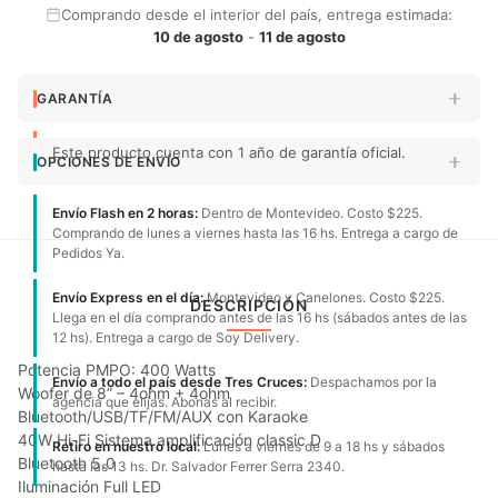
Comprando desde el interior del país, entrega estimada:
10 de agosto
-
11 de agosto
GARANTÍA
Este producto cuenta con 1 año de garantía oficial.
OPCIONES DE ENVÍO
Envío Flash en 2 horas:
Dentro de Montevideo. Costo $225.
Comprando de lunes a viernes hasta las 16 hs. Entrega a cargo de
Pedidos Ya.
Envío Express en el día:
Montevideo y Canelones. Costo $225.
DESCRIPCIÓN
Llega en el día comprando antes de las 16 hs (sábados antes de las
12 hs). Entrega a cargo de Soy Delivery.
Potencia PMPO: 400 Watts
Envío a todo el país desde Tres Cruces:
Despachamos por la
Woofer de 8” – 4ohm + 4ohm
agencia que elijas. Abonas al recibir.
Bluetooth/USB/TF/FM/AUX con Karaoke
40W Hi-Fi Sistema amplificación classic D
Retiro en nuestro local:
Lunes a viernes de 9 a 18 hs y sábados
Bluetooth 5.0
hasta las 13 hs. Dr. Salvador Ferrer Serra 2340.
Iluminación Full LED