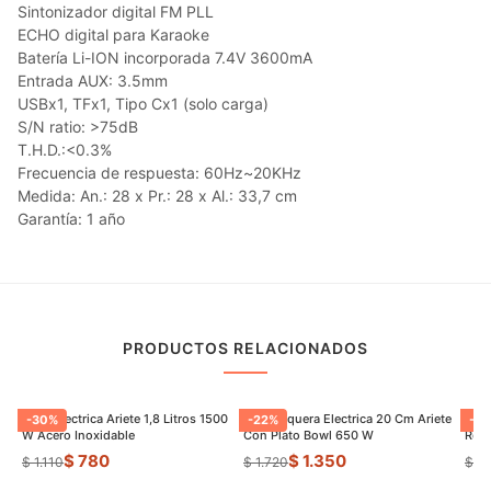
Sintonizador digital FM PLL
ECHO digital para Karaoke
Batería Li-ION incorporada 7.4V 3600mA
Entrada AUX: 3.5mm
USBx1, TFx1, Tipo Cx1 (solo carga)
S/N ratio: >75dB
T.H.D.:<0.3%
Frecuencia de respuesta: 60Hz~20KHz
Medida: An.: 28 x Pr.: 28 x Al.: 33,7 cm
Garantía: 1 año
PRODUCTOS RELACIONADOS
Jarra Electrica Ariete 1,8 Litros 1500
Panquequera Electrica 20 Cm Ariete
Aspi
-
30
%
-
22
%
-
21
W Acero Inoxidable
Con Plato Bowl 650 W
Reca
$ 780
$ 1.350
$ 1.110
$ 1.720
$ 2