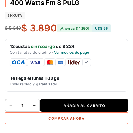
400 Watts Fm 8 PuLG
ENXUTA
$ 3.890
$ 5.040
¡Ahorrás
$ 1.150
!
US$ 95
12
cuotas
sin recargo
de
$ 324
Con tarjetas de crédito
·
Ver medios de pago
+
1
Te llega el
lunes 10 ago
Envío rápido y garantizado
−
+
AÑADIR AL CARRITO
COMPRAR AHORA