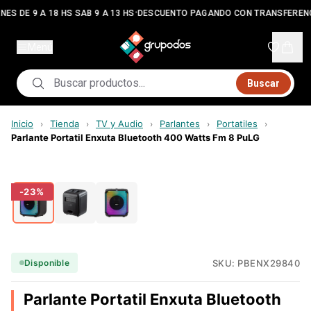
•
NES DE 9 A 18 HS SAB 9 A 13 HS
DESCUENTO PAGANDO CON TRANSFERENC
Menú
Buscar
Inicio
Tienda
TV y Audio
Parlantes
Portatiles
›
›
›
›
›
Parlante Portatil Enxuta Bluetooth 400 Watts Fm 8 PuLG
-
23
%
SKU:
PBENX29840
Disponible
Parlante Portatil Enxuta Bluetooth