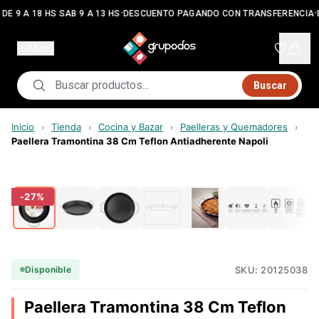
•
•
DE 9 A 18 HS SAB 9 A 13 HS
DESCUENTO PAGANDO CON TRANSFERENCIA
Menú
Buscar
Inicio
Tienda
Cocina y Bazar
Paelleras y Quemadores
›
›
›
›
Paellera Tramontina 38 Cm Teflon Antiadherente Napoli
-
27
%
SKU:
20125038
Disponible
Paellera Tramontina 38 Cm Teflon