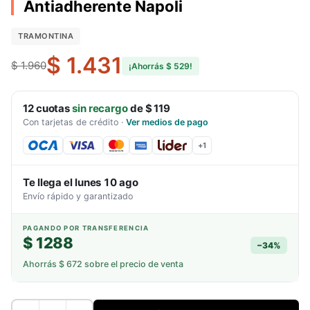
Antiadherente Napoli
TRAMONTINA
$ 1.431
$ 1.960
¡Ahorrás
$ 529
!
12
cuotas
sin recargo
de
$ 119
Con tarjetas de crédito
·
Ver medios de pago
+
1
Te llega el
lunes 10 ago
Envío rápido y garantizado
PAGANDO POR TRANSFERENCIA
$ 1288
−
34
%
Ahorrás
$ 672
sobre el precio de venta