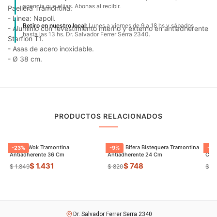
agencia que elijas. Abonas al recibir.
Paellera Tramontina.
- Linea: Napoli.
Retiro en nuestro local:
Lunes a viernes de 9 a 18 hs y sábados
- Aluminio con revestimiento interno y externo en antiadherente
hasta las 13 hs. Dr. Salvador Ferrer Serra 2340.
Starflon T1.
- Asas de acero inoxidable.
- Ø 38 cm.
PRODUCTOS RELACIONADOS
Sarten Wok Tramontina
Sarten Bifera Bistequera Tramontina
Sart
-
23
%
-
9
%
-
16
Antiadherente 36 Cm
Antiadherente 24 Cm
Cm E
$ 1.431
$ 748
$ 1.849
$ 820
$ 6
Dr. Salvador Ferrer Serra 2340