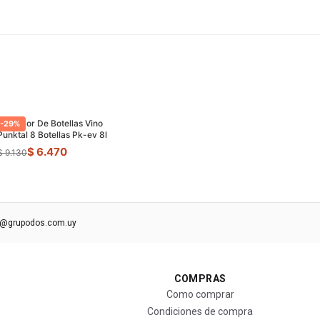
Enfriador De Botellas Vino
-
29
%
Punktal 8 Botellas Pk-ev 8l
$ 6.470
$ 9.130
s@grupodos.com.uy
COMPRAS
Como comprar
Condiciones de compra