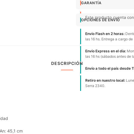
GARANTÍA
Este producto cuenta con 1
OPCIONES DE ENVÍO
Envío Flash en 2 horas:
Dentr
las 16 hs. Entrega a cargo de
Envío Express en el día:
Mont
las 16 hs (sábados antes de l
DESCRIPCIÓN
Envío a todo el país desde 
Retiro en nuestro local:
Lunes
Serra 2340.
idad
 An: 45,1 cm