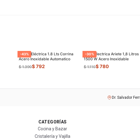
Jarrra Eléctrica 1.8 Lts Corrina
Jarra Electrica Ariete 1,8 Litros
-
43
%
-
30
%
Acero Inoxidable Automatico
1500 W Acero Inoxidable
$ 792
$ 780
$ 1.390
$ 1.110
Dr. Salvador Fer
CATEGORÍAS
Cocina y Bazar
Cristalería y Vajilla