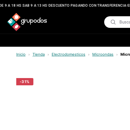
•
•
 9 A 18 HS SAB 9 A 13 HS
DESCUENTO PAGANDO CON TRANSFERENCIA
EN
Inicio
Tienda
Electrodomesticos
Microondas
Micr
›
›
›
›
-
31
%