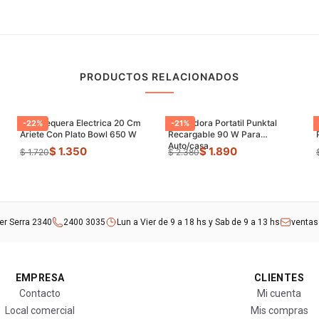
PRODUCTOS RELACIONADOS
Panquequera Electrica 20 Cm
Aspiradora Portatil Punktal
-
22
%
-
21
%
Ariete Con Plato Bowl 650 W
Recargable 90 W Para
Auto/casa
$ 1.350
$ 1.890
$ 1.720
$ 2.380
rer Serra 2340
2400 3035
Lun a Vier de 9 a 18 hs y Sab de 9 a 13 hs
venta
EMPRESA
CLIENTES
Contacto
Mi cuenta
Local comercial
Mis compras