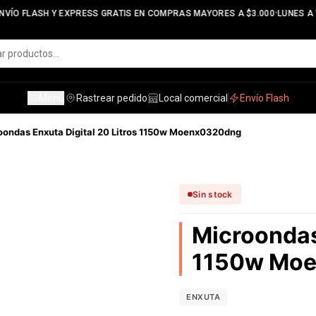
•
VÍO FLASH Y EXPRESS GRATIS EN COMPRAS MAYORES A $3.000
LUNES A V
Menú
Rastrear pedido
Local comercial
Envío Flash
oondas Enxuta Digital 20 Litros 1150w Moenx0320dng
Sin stock
Microondas 
1150w Mo
ENXUTA