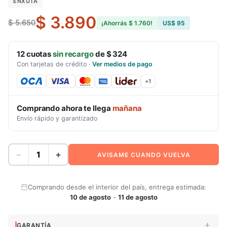
ENXUTA
$ 3.890
$ 5.650
¡Ahorrás
$ 1.760
!
US$ 95
12
cuotas
sin recargo
de
$ 324
Con tarjetas de crédito
·
Ver medios de pago
+
1
Comprando ahora te llega
mañana
Envío rápido y garantizado
−
+
AVISAME CUANDO VUELVA
Comprando desde el interior del país, entrega estimada:
10 de agosto
-
11 de agosto
GARANTÍA