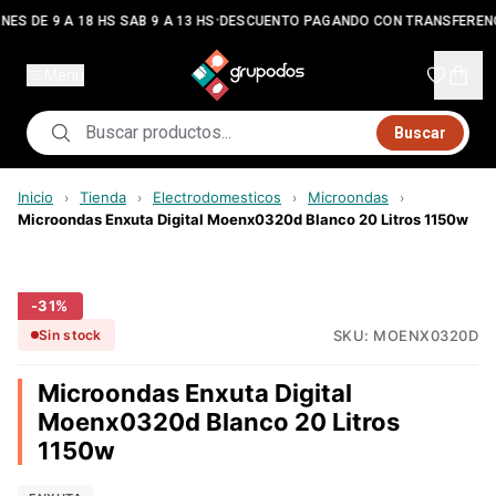
•
NES DE 9 A 18 HS SAB 9 A 13 HS
DESCUENTO PAGANDO CON TRANSFEREN
Menú
Buscar
Inicio
Tienda
Electrodomesticos
Microondas
›
›
›
›
Microondas Enxuta Digital Moenx0320d Blanco 20 Litros 1150w
-
31
%
SKU:
MOENX0320D
Sin stock
Microondas Enxuta Digital
Moenx0320d Blanco 20 Litros
1150w