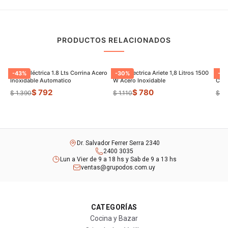
PRODUCTOS RELACIONADOS
Jarrra Eléctrica 1.8 Lts Corrina Acero
Jarra Electrica Ariete 1,8 Litros 1500
Panq
-
43
%
-
30
%
-
22
Inoxidable Automatico
W Acero Inoxidable
Con 
$ 792
$ 780
$ 1.390
$ 1.110
$ 1.
Dr. Salvador Ferrer Serra 2340
2400 3035
Lun a Vier de 9 a 18 hs y Sab de 9 a 13 hs
ventas@grupodos.com.uy
CATEGORÍAS
Cocina y Bazar