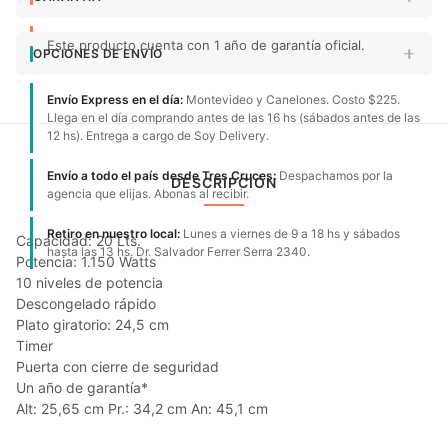
Este producto cuenta con 1 año de garantía oficial.
OPCIONES DE ENVÍO
Envío Express en el día:
Montevideo y Canelones. Costo $225.
Llega en el día comprando antes de las 16 hs (sábados antes de las
12 hs). Entrega a cargo de Soy Delivery.
Envío a todo el país desde Tres Cruces:
Despachamos por la
DESCRIPCIÓN
agencia que elijas. Abonas al recibir.
Retiro en nuestro local:
Lunes a viernes de 9 a 18 hs y sábados
Capacidad: 20 Lts.
hasta las 13 hs. Dr. Salvador Ferrer Serra 2340.
Potencia: 1.150 Watts
10 niveles de potencia
Descongelado rápido
Plato giratorio: 24,5 cm
Timer
Puerta con cierre de seguridad
Un año de garantía*
Alt: 25,65 cm Pr.: 34,2 cm An: 45,1 cm