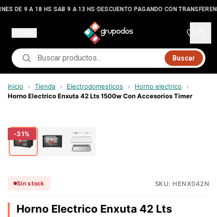
•
NES DE 9 A 18 HS SAB 9 A 13 HS
DESCUENTO PAGANDO CON TRANSFEREN
Menú
Buscar
Inicio
Tienda
Electrodomesticos
Horno electrico
›
›
›
›
Horno Electrico Enxuta 42 Lts 1500w Con Accesorios Timer
-
31
%
SKU:
HENX042N
Sin stock
Horno Electrico Enxuta 42 Lts