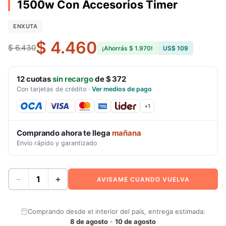
1500w Con Accesorios Timer
ENXUTA
$ 4.460
$ 6.430
¡Ahorrás
$ 1.970
!
US$ 109
12
cuotas
sin recargo
de
$ 372
Con tarjetas de crédito
·
Ver medios de pago
+
1
Comprando ahora te llega
mañana
Envío rápido y garantizado
−
+
AVISAME CUANDO VUELVA
Comprando desde el interior del país, entrega estimada:
8 de agosto
-
10 de agosto