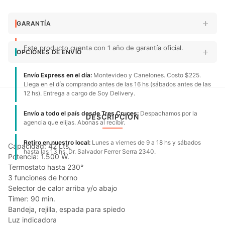
GARANTÍA
Este producto cuenta con 1 año de garantía oficial.
OPCIONES DE ENVÍO
Envío Express en el día:
Montevideo y Canelones. Costo $225.
Llega en el día comprando antes de las 16 hs (sábados antes de las
12 hs). Entrega a cargo de Soy Delivery.
Envío a todo el país desde Tres Cruces:
Despachamos por la
DESCRIPCIÓN
agencia que elijas. Abonas al recibir.
Retiro en nuestro local:
Lunes a viernes de 9 a 18 hs y sábados
Capacidad: 42 Lts.
hasta las 13 hs. Dr. Salvador Ferrer Serra 2340.
Potencia: 1.500 W.
Termostato hasta 230°
3 funciones de horno
Selector de calor arriba y/o abajo
Timer: 90 min.
Bandeja, rejilla, espada para spiedo
Luz indicadora