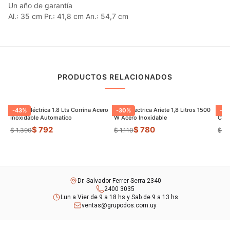
Un año de garantía
Al.: 35 cm Pr.: 41,8 cm An.: 54,7 cm
PRODUCTOS RELACIONADOS
Jarrra Eléctrica 1.8 Lts Corrina Acero
Jarra Electrica Ariete 1,8 Litros 1500
Panq
-
43
%
-
30
%
-
22
Inoxidable Automatico
W Acero Inoxidable
Con 
$ 792
$ 780
$ 1.390
$ 1.110
$ 1.
Dr. Salvador Ferrer Serra 2340
2400 3035
Lun a Vier de 9 a 18 hs y Sab de 9 a 13 hs
ventas@grupodos.com.uy