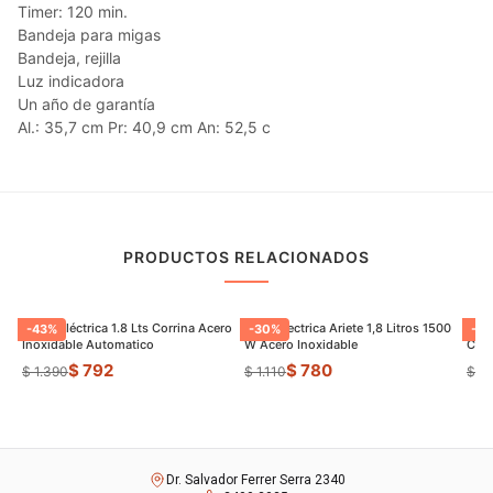
Timer: 120 min.
Bandeja para migas
Bandeja, rejilla
Luz indicadora
Un año de garantía
Al.: 35,7 cm Pr: 40,9 cm An: 52,5 c
PRODUCTOS RELACIONADOS
Jarrra Eléctrica 1.8 Lts Corrina Acero
Jarra Electrica Ariete 1,8 Litros 1500
Panq
-
43
%
-
30
%
-
22
Inoxidable Automatico
W Acero Inoxidable
Con 
$ 792
$ 780
$ 1.390
$ 1.110
$ 1.
Dr. Salvador Ferrer Serra 2340