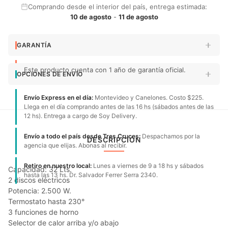
Comprando desde el interior del país, entrega estimada:
10 de agosto
-
11 de agosto
GARANTÍA
Este producto cuenta con 1 año de garantía oficial.
OPCIONES DE ENVÍO
Envío Express en el día:
Montevideo y Canelones. Costo $225.
Llega en el día comprando antes de las 16 hs (sábados antes de las
12 hs). Entrega a cargo de Soy Delivery.
Envío a todo el país desde Tres Cruces:
Despachamos por la
DESCRIPCIÓN
agencia que elijas. Abonas al recibir.
Retiro en nuestro local:
Lunes a viernes de 9 a 18 hs y sábados
Capacidad: 32 Lts.
hasta las 13 hs. Dr. Salvador Ferrer Serra 2340.
2 discos eléctricos
Potencia: 2.500 W.
Termostato hasta 230°
3 funciones de horno
Selector de calor arriba y/o abajo