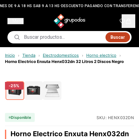
•
NES DE 9 A 18 HS SAB 9 A 13 HS
DESCUENTO PAGANDO CON TRANSFERENC
Menú
Buscar
Inicio
Tienda
Electrodomesticos
Horno electrico
›
›
›
›
Horno Electrico Enxuta Henx032dn 32 Litros 2 Discos Negro
-
25
%
SKU:
HENX032DN
Disponible
Horno Electrico Enxuta Henx032dn