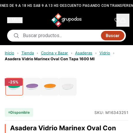
•
NES DE 9 A 18 HS SAB 9 A 13 HS
DESCUENTO PAGANDO CON TRANSFEREN
Menú
Buscar
Inicio
Tienda
Cocina y Bazar
Asaderas
Vidrio
›
›
›
›
›
Asadera Vidrio Marinex Oval Con Tapa 1600 Ml
-
25
%
SKU:
M16343251
Disponible
Asadera Vidrio Marinex Oval Con