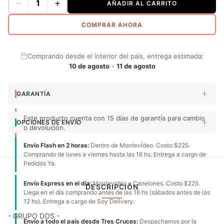
−
+
AÑADIR AL CARRITO
COMPRAR AHORA
Comprando desde el interior del país, entrega estimada:
10 de agosto
-
11 de agosto
GARANTÍA
Este producto cuenta con 15 días de garantía para cambio
OPCIONES DE ENVÍO
o devolución.
Envío Flash en 2 horas:
Dentro de Montevideo. Costo $225.
Comprando de lunes a viernes hasta las 16 hs. Entrega a cargo de
Pedidos Ya.
Envío Express en el día:
Montevideo y Canelones. Costo $225.
DESCRIPCIÓN
Llega en el día comprando antes de las 16 hs (sábados antes de las
12 hs). Entrega a cargo de Soy Delivery.
- GRUPO DOS -
Envío a todo el país desde Tres Cruces:
Despachamos por la