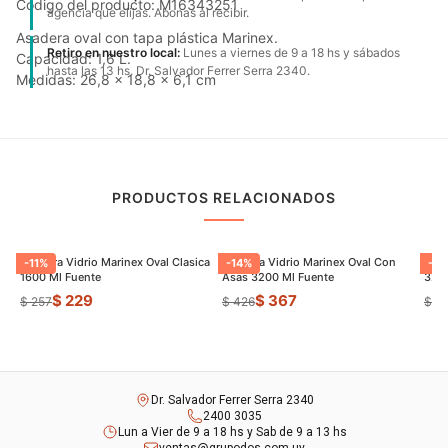
Código del producto: M16343251
agencia que elijas. Abonas al recibir.
Asadera oval con tapa plástica Marinex.
Retiro en nuestro local:
Lunes a viernes de 9 a 18 hs y sábados
Capacidad: 1,6 L.
hasta las 13 hs. Dr. Salvador Ferrer Serra 2340.
Medidas: 26,8 x 18,8 x 6,1 cm
PRODUCTOS RELACIONADOS
Asadera Vidrio Marinex Oval Clasica
Asadera Vidrio Marinex Oval Con
Asad
-
11
%
-
14
%
-
20
1600 Ml Fuente
Asas 3200 Ml Fuente
3200
$ 229
$ 367
$ 257
$ 426
$ 4
Dr. Salvador Ferrer Serra 2340
2400 3035
Lun a Vier de 9 a 18 hs y Sab de 9 a 13 hs