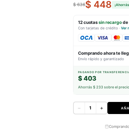
$ 448
$ 636
¡Ahorrá
12
cuotas
sin recargo
de
Con tarjetas de crédito
·
Ver 
Comprando ahora te lle
Envío rápido y garantizado
PAGANDO POR TRANSFERENCI
$ 403
Ahorrás
$ 233
sobre el preci
−
+
AÑA
Comprando 