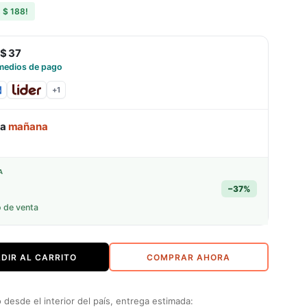
s
$ 188
!
$ 37
medios de pago
+
1
ga
mañana
A
−
37
%
o de venta
DIR AL CARRITO
COMPRAR AHORA
desde el interior del país, entrega estimada: