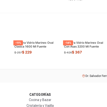
Asadera Vidrio Marinex Oval
Asadera Vidrio Marinex Oval
-
11
%
-
14
%
Clasica 1600 Ml Fuente
Con Asas 3200 Ml Fuente
$ 229
$ 367
$ 257
$ 426
Dr. Salvador Fer
CATEGORÍAS
Cocina y Bazar
Cristalería y Vajilla