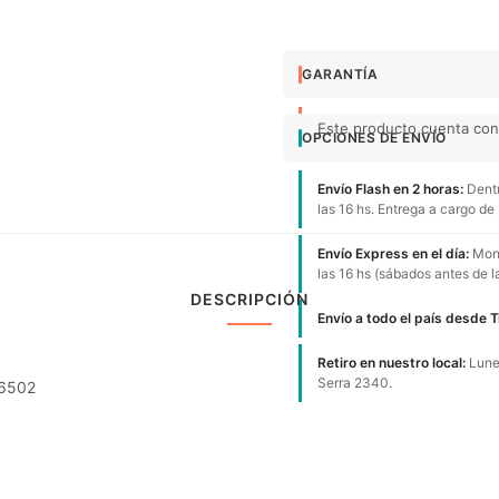
GARANTÍA
Este producto cuenta con 
OPCIONES DE ENVÍO
Envío Flash en 2 horas:
Dentr
las 16 hs. Entrega a cargo de
Envío Express en el día:
Mont
las 16 hs (sábados antes de l
DESCRIPCIÓN
Envío a todo el país desde 
Retiro en nuestro local:
Lunes
Serra 2340.
66502