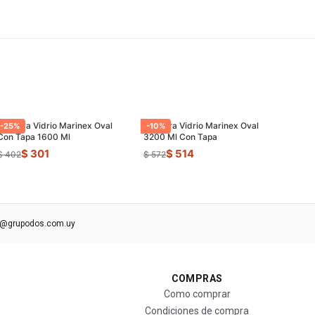
Asadera Vidrio Marinex Oval
Asadera Vidrio Marinex Oval
-
25
%
-
10
%
Con Tapa 1600 Ml
3200 Ml Con Tapa
$ 301
$ 514
$ 402
$ 572
s@grupodos.com.uy
COMPRAS
Como comprar
Condiciones de compra