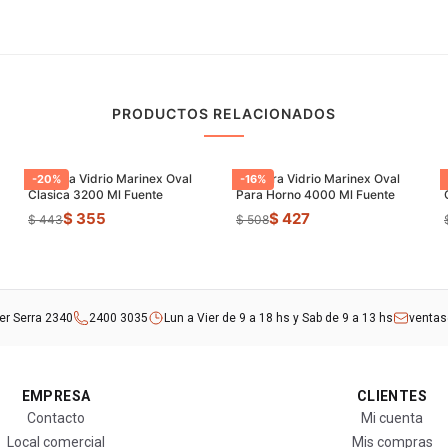
PRODUCTOS RELACIONADOS
Asadera Vidrio Marinex Oval
Asadera Vidrio Marinex Oval
-
20
%
-
16
%
Clasica 3200 Ml Fuente
Para Horno 4000 Ml Fuente
$ 355
$ 427
$ 443
$ 508
rer Serra 2340
2400 3035
Lun a Vier de 9 a 18 hs y Sab de 9 a 13 hs
venta
EMPRESA
CLIENTES
Contacto
Mi cuenta
Local comercial
Mis compras