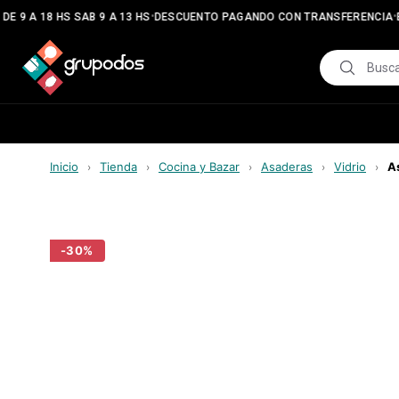
•
•
E 9 A 18 HS SAB 9 A 13 HS
DESCUENTO PAGANDO CON TRANSFERENCIA
E
Inicio
Tienda
Cocina y Bazar
Asaderas
Vidrio
A
›
›
›
›
›
-
30
%