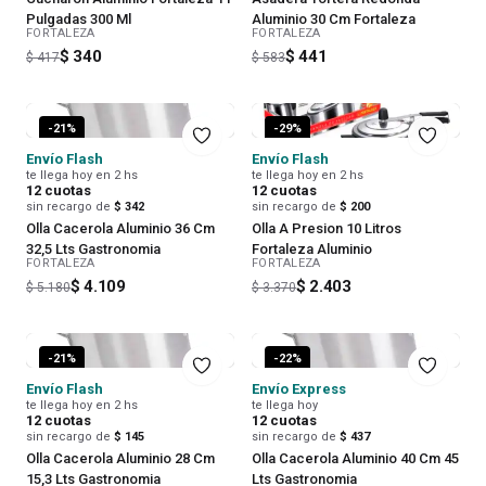
Pulgadas 300 Ml
Aluminio 30 Cm Fortaleza
FORTALEZA
FORTALEZA
$ 340
$ 441
$ 417
$ 583
-
21
%
-
29
%
Envío Flash
Envío Flash
te llega hoy en 2 hs
te llega hoy en 2 hs
12
cuotas
12
cuotas
sin recargo de
$ 342
sin recargo de
$ 200
Olla Cacerola Aluminio 36 Cm
Olla A Presion 10 Litros
32,5 Lts Gastronomia
Fortaleza Aluminio
FORTALEZA
FORTALEZA
$ 4.109
$ 2.403
$ 5.180
$ 3.370
-
21
%
-
22
%
Envío Flash
Envío Express
te llega hoy en 2 hs
te llega hoy
12
cuotas
12
cuotas
sin recargo de
$ 145
sin recargo de
$ 437
Olla Cacerola Aluminio 28 Cm
Olla Cacerola Aluminio 40 Cm 45
15,3 Lts Gastronomia
Lts Gastronomia