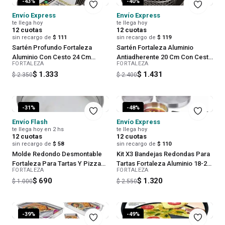
-
43
%
-
40
%
Envío Express
Envío Express
te llega hoy
te llega hoy
12
cuotas
12
cuotas
sin recargo de
$ 111
sin recargo de
$ 119
Sartén Profundo Fortaleza
Sartén Fortaleza Aluminio
Aluminio Con Cesto 24 Cm
Antiadherente 20 Cm Con Cesta
FORTALEZA
FORTALEZA
Negro
Negro
$ 1.333
$ 1.431
$ 2.350
$ 2.400
-
31
%
-
48
%
Envío Flash
Envío Express
te llega hoy en 2 hs
te llega hoy
12
cuotas
12
cuotas
sin recargo de
$ 58
sin recargo de
$ 110
Molde Redondo Desmontable
Kit X3 Bandejas Redondas Para
Fortaleza Para Tartas Y Pizza
Tartas Fortaleza Aluminio 18-24-
FORTALEZA
FORTALEZA
30 Cm
30 Cm
$ 690
$ 1.320
$ 1.000
$ 2.550
-
39
%
-
49
%