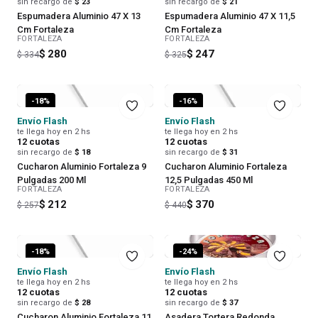
sin recargo de
$ 23
sin recargo de
$ 21
Espumadera Aluminio 47 X 13
Espumadera Aluminio 47 X 11,5
Cm Fortaleza
Cm Fortaleza
FORTALEZA
FORTALEZA
$ 280
$ 247
$ 334
$ 325
-
18
%
-
16
%
Envío Flash
Envío Flash
te llega hoy en 2 hs
te llega hoy en 2 hs
12
cuotas
12
cuotas
sin recargo de
$ 18
sin recargo de
$ 31
Cucharon Aluminio Fortaleza 9
Cucharon Aluminio Fortaleza
Pulgadas 200 Ml
12,5 Pulgadas 450 Ml
FORTALEZA
FORTALEZA
$ 212
$ 370
$ 257
$ 440
-
18
%
-
24
%
Envío Flash
Envío Flash
te llega hoy en 2 hs
te llega hoy en 2 hs
12
cuotas
12
cuotas
sin recargo de
$ 28
sin recargo de
$ 37
Cucharon Aluminio Fortaleza 11
Asadera Tortera Redonda