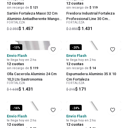
12
cuotas
12
cuotas
sin recargo de
$ 121
sin recargo de
$ 119
Sartén Fortaleza Maxxi 32 Cm
Freidora Industrial Fortaleza
Aluminio Antiadherente Mango
Professional Line 30 Cm
FORTALEZA
FORTALEZA
Desmontable
Aluminio
$ 1.457
$ 1.431
$ 2.350
$ 2.850
-
13
%
-
20
%
Envío Flash
Envío Flash
te llega hoy en 2 hs
te llega hoy en 2 hs
12
cuotas
12
cuotas
sin recargo de
$ 119
sin recargo de
$ 14
Olla Cacerola Aluminio 24 Cm
Espumadera Aluminio 35 X 10
10,3 Lts Gastronomia
Cm Fortaleza
FORTALEZA
FORTALEZA
$ 1.431
$ 171
$ 1.638
$ 215
-
16
%
-
24
%
Envío Flash
Envío Flash
te llega hoy en 2 hs
te llega hoy en 2 hs
12
cuotas
12
cuotas