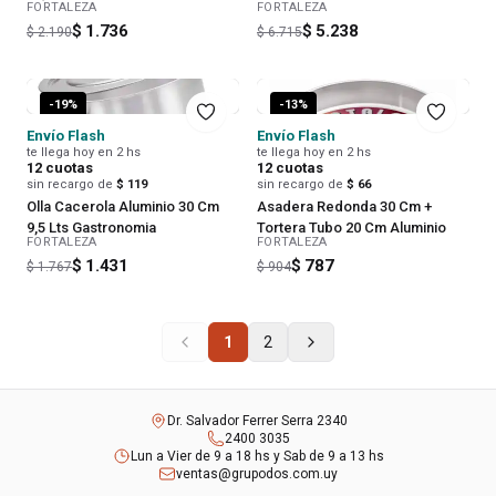
FORTALEZA
FORTALEZA
$ 1.736
$ 5.238
$ 2.190
$ 6.715
-
19
%
-
13
%
Envío Flash
Envío Flash
te llega hoy en 2 hs
te llega hoy en 2 hs
12
cuotas
12
cuotas
sin recargo de
$ 119
sin recargo de
$ 66
Olla Cacerola Aluminio 30 Cm
Asadera Redonda 30 Cm +
9,5 Lts Gastronomia
Tortera Tubo 20 Cm Aluminio
FORTALEZA
FORTALEZA
$ 1.431
$ 787
$ 1.767
$ 904
1
2
Dr. Salvador Ferrer Serra 2340
2400 3035
Lun a Vier de 9 a 18 hs y Sab de 9 a 13 hs
ventas@grupodos.com.uy