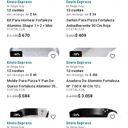
Envío Express
Envío Express
te llega hoy
te llega hoy
12
cuotas
12
cuotas
sin recargo de
$ 56
sin recargo de
$ 34
Kit Para Hornear Fortaleza
Sartén Para Pizza Fortaleza
Aluminio Shape 1 + 2 + Mini
Antiadherente 30 Cm Roja
FORTALEZA
FORTALEZA
$ 670
$ 409
$ 1.100
$ 800
-
44
%
-
38
%
Envío Express
Envío Express
te llega hoy
te llega hoy
12
cuotas
12
cuotas
sin recargo de
$ 49
sin recargo de
$ 255
Molde Para Pizza Y Pan De
Asadera De Aluminio Fortaleza
Queso Fortaleza Aluminio 35
Nº 7 60 X 40 Cm 12 L
FORTALEZA
FORTALEZA
Cm Perforado
$ 584
$ 3.058
$ 1.050
$ 4.900
-
38
%
-
50
%
Envío Express
Envío Express
te llega hoy
te llega hoy