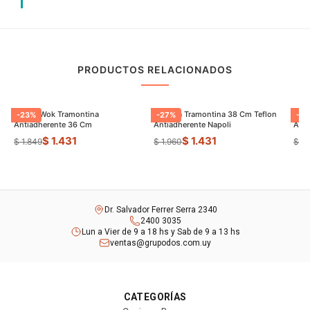
PRODUCTOS RELACIONADOS
Sarten Wok Tramontina
Paellera Tramontina 38 Cm Teflon
Sart
-
23
%
-
27
%
-
9
Antiadherente 36 Cm
Antiadherente Napoli
$ 1.431
$ 1.431
$ 1.849
$ 1.960
$ 8
Dr. Salvador Ferrer Serra 2340
2400 3035
Lun a Vier de 9 a 18 hs y Sab de 9 a 13 hs
ventas@grupodos.com.uy
CATEGORÍAS