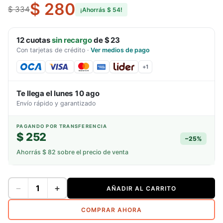
$ 280
$ 334
¡Ahorrás
$ 54
!
12
cuotas
sin recargo
de
$ 23
Con tarjetas de crédito
·
Ver medios de pago
+
1
Te llega el
lunes 10 ago
Envío rápido y garantizado
PAGANDO POR TRANSFERENCIA
$ 252
−
25
%
Ahorrás
$ 82
sobre el precio de venta
−
+
AÑADIR AL CARRITO
COMPRAR AHORA