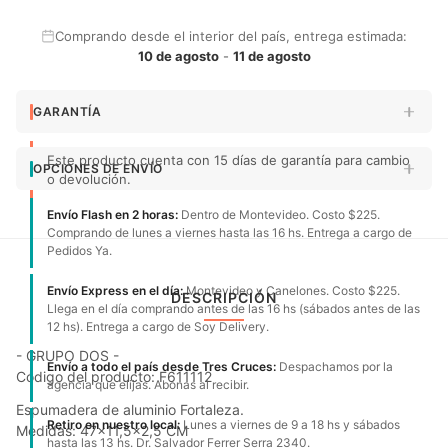
Comprando desde el interior del país, entrega estimada:
10 de agosto
-
11 de agosto
GARANTÍA
Este producto cuenta con 15 días de garantía para cambio
OPCIONES DE ENVÍO
o devolución.
Envío Flash en 2 horas:
Dentro de Montevideo. Costo $225.
Comprando de lunes a viernes hasta las 16 hs. Entrega a cargo de
Pedidos Ya.
Envío Express en el día:
Montevideo y Canelones. Costo $225.
DESCRIPCIÓN
Llega en el día comprando antes de las 16 hs (sábados antes de las
12 hs). Entrega a cargo de Soy Delivery.
- GRUPO DOS -
Envío a todo el país desde Tres Cruces:
Despachamos por la
Código del producto: F611112
agencia que elijas. Abonas al recibir.
Espumadera de aluminio Fortaleza.
Retiro en nuestro local:
Lunes a viernes de 9 a 18 hs y sábados
Medidas: 47x11,5x2,5 CM
hasta las 13 hs. Dr. Salvador Ferrer Serra 2340.