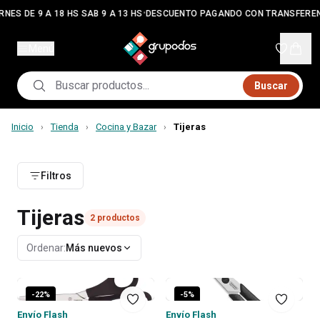
•
RNES DE 9 A 18 HS SAB 9 A 13 HS
DESCUENTO PAGANDO CON TRANSFEREN
Menú
Buscar
Inicio
Tienda
Cocina y Bazar
Tijeras
›
›
›
Filtros
Tijeras
2
productos
Ordenar:
Más nuevos
-
22
%
-
5
%
Envío Flash
Envío Flash