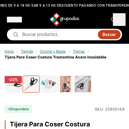
•
NES DE 9 A 18 HS SAB 9 A 13 HS
DESCUENTO PAGANDO CON TRANSFEREN
Menú
Buscar
Inicio
Tienda
Cocina y Bazar
Tijeras
›
›
›
›
Tijera Para Coser Costura Tramontina Acero Inoxidable
-
22
%
SKU:
25950148
Disponible
Tijera Para Coser Costura