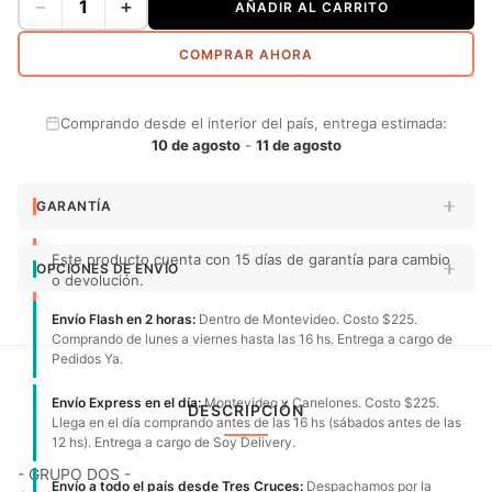
−
+
AÑADIR AL CARRITO
COMPRAR AHORA
Comprando desde el interior del país, entrega estimada:
10 de agosto
-
11 de agosto
GARANTÍA
Este producto cuenta con 15 días de garantía para cambio
OPCIONES DE ENVÍO
o devolución.
Envío Flash en 2 horas:
Dentro de Montevideo. Costo $225.
Comprando de lunes a viernes hasta las 16 hs. Entrega a cargo de
Pedidos Ya.
Envío Express en el día:
Montevideo y Canelones. Costo $225.
DESCRIPCIÓN
Llega en el día comprando antes de las 16 hs (sábados antes de las
12 hs). Entrega a cargo de Soy Delivery.
- GRUPO DOS -
Envío a todo el país desde Tres Cruces:
Despachamos por la