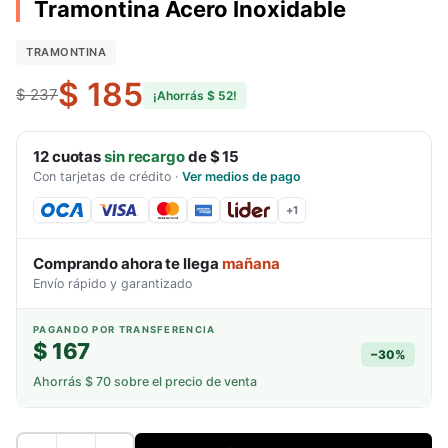
Tramontina Acero Inoxidable
TRAMONTINA
$ 185
$ 237
¡Ahorrás
$ 52
!
12
cuotas
sin recargo
de
$ 15
Con tarjetas de crédito
·
Ver medios de pago
+
1
Comprando ahora te llega
mañana
Envío rápido y garantizado
PAGANDO POR TRANSFERENCIA
$ 167
−
30
%
Ahorrás
$ 70
sobre el precio de venta