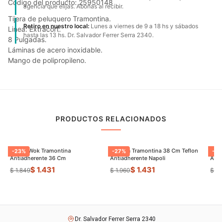
Código del producto: 25950148
agencia que elijas. Abonas al recibir.
Tijera de peluquero Tramontina.
Retiro en nuestro local:
Lunes a viernes de 9 a 18 hs y sábados
Linea: Extracort.
hasta las 13 hs. Dr. Salvador Ferrer Serra 2340.
8 Pulgadas.
Láminas de acero inoxidable.
Mango de polipropileno.
PRODUCTOS RELACIONADOS
Sarten Wok Tramontina
Paellera Tramontina 38 Cm Teflon
Sart
-
23
%
-
27
%
-
9
Antiadherente 36 Cm
Antiadherente Napoli
$ 1.431
$ 1.431
$ 1.849
$ 1.960
$ 8
Dr. Salvador Ferrer Serra 2340