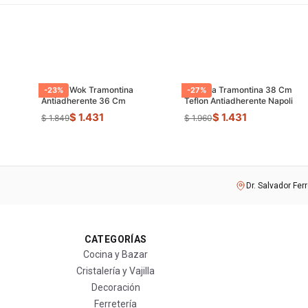
Sarten Wok Tramontina
Paellera Tramontina 38 Cm
-
23
%
-
27
%
Antiadherente 36 Cm
Teflon Antiadherente Napoli
$ 1.431
$ 1.431
$ 1.849
$ 1.960
Dr. Salvador Fer
CATEGORÍAS
Cocina y Bazar
Cristalería y Vajilla
Decoración
Ferretería