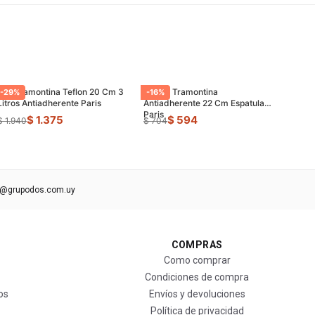
Olla Tramontina Teflon 20 Cm 3
Sarten Tramontina
-
29
%
-
16
%
Litros Antiadherente Paris
Antiadherente 22 Cm Espatula
Paris
$ 1.375
$ 594
$ 1.940
$ 704
s@grupodos.com.uy
COMPRAS
Como comprar
Condiciones de compra
os
Envíos y devoluciones
Política de privacidad