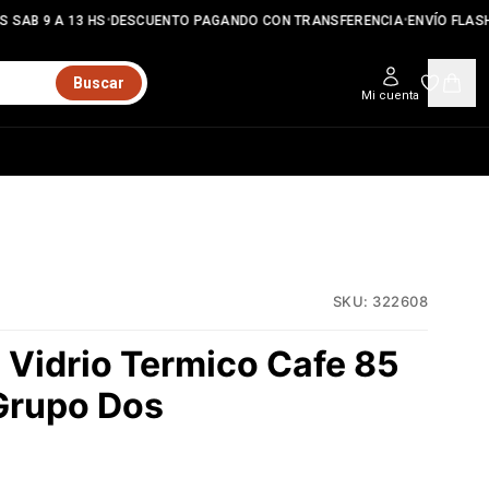
•
•
 SAB 9 A 13 HS
DESCUENTO PAGANDO CON TRANSFERENCIA
ENVÍO FLASH
Buscar
Mi cuenta
SKU:
322608
 Vidrio Termico Cafe 85
 Grupo Dos