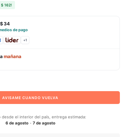
s
$ 162
!
$ 34
medios de pago
+
1
ga
mañana
AVISAME CUANDO VUELVA
desde el interior del país, entrega estimada:
6 de agosto
-
7 de agosto