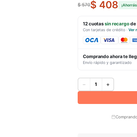
$ 408
$ 570
¡Ahorrá
12
cuotas
sin recargo
de
Con tarjetas de crédito
·
Ver 
Comprando ahora te lle
Envío rápido y garantizado
−
+
Comprando 