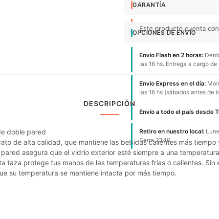
GARANTÍA
Este producto cuenta con 
OPCIONES DE ENVÍO
Envío Flash en 2 horas:
Dentr
las 16 hs. Entrega a cargo de
Envío Express en el día:
Mont
las 16 hs (sábados antes de l
DESCRIPCIÓN
Envío a todo el país desde 
de doble pared
Retiro en nuestro local:
Lunes
Serra 2340.
cato de alta calidad, que mantiene las bebidas calientes más tiempo 
 pared asegura que el vidrio exterior esté siempre a una temperatura
ta taza protege tus manos de las temperaturas frías o calientes. S
ue su temperatura se mantiene intacta por más tiempo.