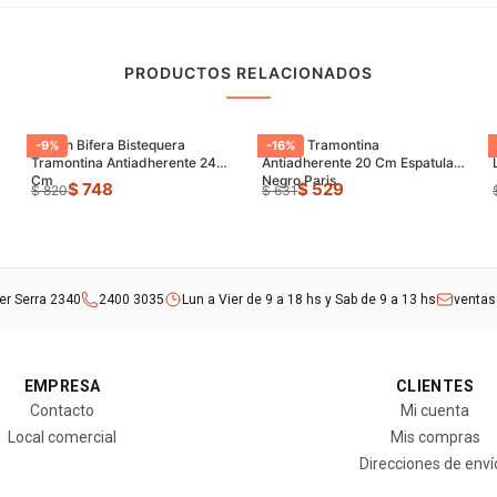
PRODUCTOS RELACIONADOS
Sarten Bifera Bistequera
Sarten Tramontina
-
9
%
-
16
%
Tramontina Antiadherente 24
Antiadherente 20 Cm Espatula
Cm
Negro Paris
$ 748
$ 529
$ 820
$ 631
rer Serra 2340
2400 3035
Lun a Vier de 9 a 18 hs y Sab de 9 a 13 hs
venta
EMPRESA
CLIENTES
Contacto
Mi cuenta
Local comercial
Mis compras
Direcciones de enví