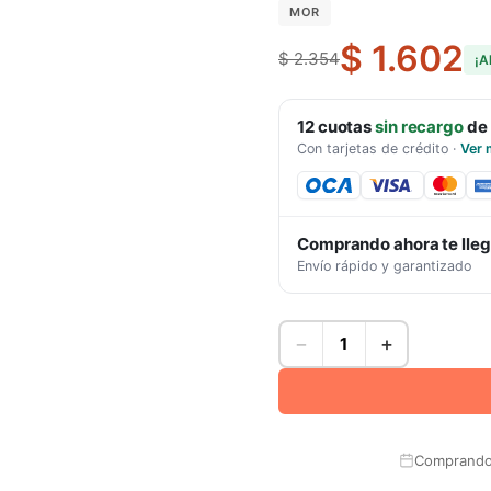
MOR
$ 1.602
$ 2.354
¡A
12
cuotas
sin recargo
de
Con tarjetas de crédito
·
Ver 
Comprando ahora te lle
Envío rápido y garantizado
−
+
Comprando 