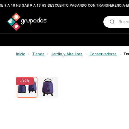
•
•
 9 A 18 HS SAB 9 A 13 HS
DESCUENTO PAGANDO CON TRANSFERENCIA
EN
Inicio
Tienda
Jardin y Aire libre
Conservadoras
Te
›
›
›
›
-
32
%