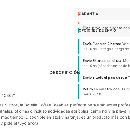
GARANTÍA
Este producto cuenta con 
OPCIONES DE ENVÍO
Envío Flash en 2 horas:
Dentr
las 16 hs. Entrega a cargo de
Envío Express en el día:
Mont
las 16 hs (sábados antes de l
DESCRIPCIÓN
Envío a todo el país desde 
Retiro en nuestro local:
Lunes
Serra 2340.
25108071
 9 litros, la Botella Coffee Break es perfecta para ambientes profe
triales, oficinas o incluso actividades agrícolas, camping y la playa
o más tiempo. Disponible en azul y naranja, es un producto más con 
o y pide el tuyo ahora!