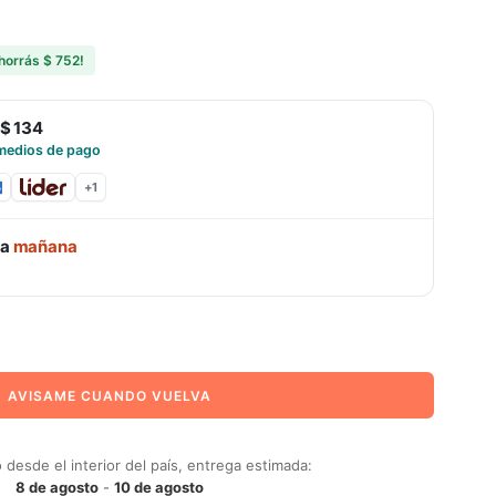
horrás
$ 752
!
$ 134
medios de pago
+
1
ga
mañana
AVISAME CUANDO VUELVA
desde el interior del país, entrega estimada:
8 de agosto
-
10 de agosto