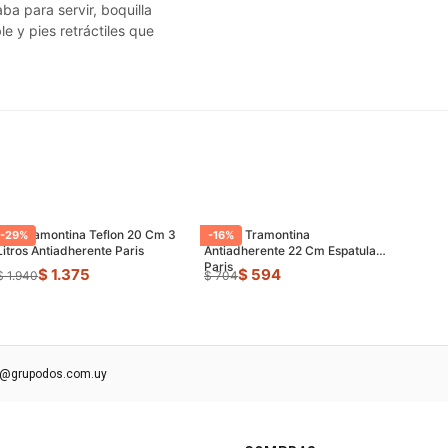
ba para servir, boquilla
e y pies retráctiles que
Olla Tramontina Teflon 20 Cm 3
Sarten Tramontina
-
29
%
-
16
%
Litros Antiadherente Paris
Antiadherente 22 Cm Espatula
Paris
$ 1.375
$ 594
$ 1.940
$ 704
s@grupodos.com.uy