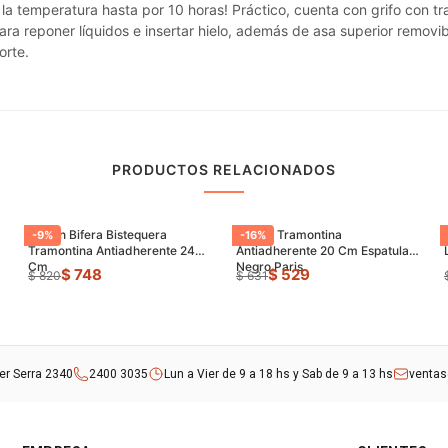
la temperatura hasta por 10 horas! Práctico, cuenta con grifo con tra
ra reponer líquidos e insertar hielo, además de asa superior removibl
orte.
PRODUCTOS RELACIONADOS
Sarten Bifera Bistequera
Sarten Tramontina
-
9
%
-
16
%
Tramontina Antiadherente 24
Antiadherente 20 Cm Espatula
Cm
Negro Paris
$ 748
$ 529
$ 820
$ 631
rer Serra 2340
2400 3035
Lun a Vier de 9 a 18 hs y Sab de 9 a 13 hs
venta