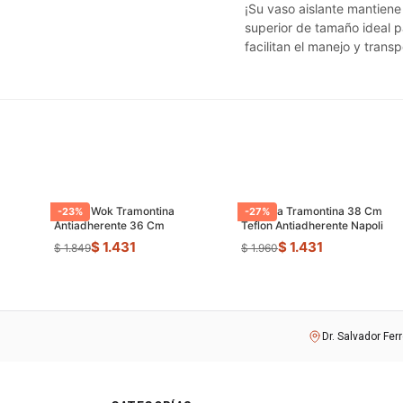
¡Su vaso aislante mantiene 
superior de tamaño ideal pa
facilitan el manejo y transp
Sarten Wok Tramontina
Paellera Tramontina 38 Cm
-
23
%
-
27
%
Antiadherente 36 Cm
Teflon Antiadherente Napoli
$ 1.431
$ 1.431
$ 1.849
$ 1.960
Dr. Salvador Fer