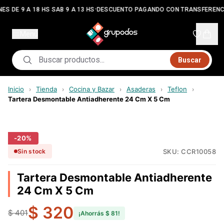
•
ES DE 9 A 18 HS SAB 9 A 13 HS
DESCUENTO PAGANDO CON TRANSFERENC
Menú
Buscar
Inicio
Tienda
Cocina y Bazar
Asaderas
Teflon
›
›
›
›
›
Tartera Desmontable Antiadherente 24 Cm X 5 Cm
-
20
%
SKU:
CCR10058
Sin stock
Tartera Desmontable Antiadherente
24 Cm X 5 Cm
$ 320
$ 401
¡Ahorrás
$ 81
!