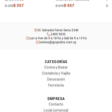
$ 357
$ 457
$ 398
$ 635
$ 3
Dr. Salvador Ferrer Serra 2340
2400 3035
Lun a Vier de 9 a 18 hs y Sab de 9 a 13 hs
ventas@grupodos.com.uy
CATEGORÍAS
Cocina y Bazar
Cristalería y Vajilla
Decoración
Ferretería
EMPRESA
Contacto
Local comercial