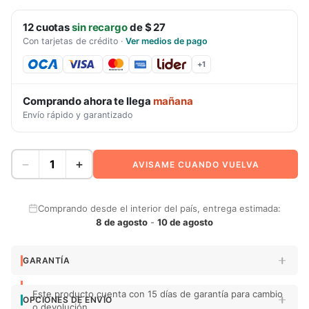
12
cuotas
sin recargo
de
$ 27
Con tarjetas de crédito
·
Ver medios de pago
+
1
Comprando ahora te llega
mañana
Envío rápido y garantizado
−
+
AVISAME CUANDO VUELVA
Comprando desde el interior del país, entrega estimada:
8 de agosto
-
10 de agosto
GARANTÍA
Este producto cuenta con 15 días de garantía para cambio
OPCIONES DE ENVÍO
o devolución.