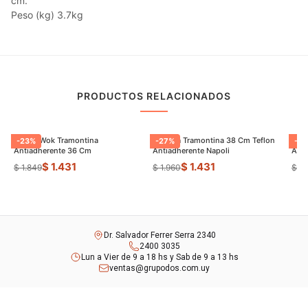
cm.
Peso (kg) 3.7kg
PRODUCTOS RELACIONADOS
Sarten Wok Tramontina
Paellera Tramontina 38 Cm Teflon
Sart
-
23
%
-
27
%
-
9
Antiadherente 36 Cm
Antiadherente Napoli
$ 1.431
$ 1.431
$ 1.849
$ 1.960
$ 8
Dr. Salvador Ferrer Serra 2340
2400 3035
Lun a Vier de 9 a 18 hs y Sab de 9 a 13 hs
ventas@grupodos.com.uy