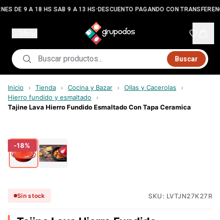
•
NES DE 9 A 18 HS SAB 9 A 13 HS
DESCUENTO PAGANDO CON TRANSFEREN
Menú
Buscar
Inicio
Tienda
Cocina y Bazar
Ollas y Cacerolas
›
›
›
›
Hierro fundido y esmaltado
›
Tajine Lava Hierro Fundido Esmaltado Con Tapa Ceramica
-
18
%
SKU:
LVTJN27K27R
Sin stock