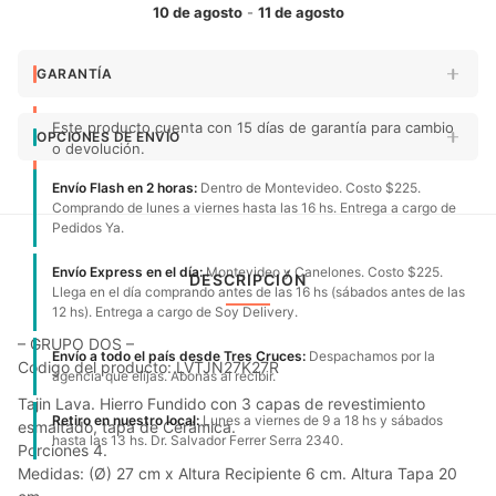
10 de agosto
-
11 de agosto
GARANTÍA
Este producto cuenta con 15 días de garantía para cambio
OPCIONES DE ENVÍO
o devolución.
Envío Flash en 2 horas:
Dentro de Montevideo. Costo $225.
Comprando de lunes a viernes hasta las 16 hs. Entrega a cargo de
Pedidos Ya.
Envío Express en el día:
Montevideo y Canelones. Costo $225.
DESCRIPCIÓN
Llega en el día comprando antes de las 16 hs (sábados antes de las
12 hs). Entrega a cargo de Soy Delivery.
– GRUPO DOS –
Envío a todo el país desde Tres Cruces:
Despachamos por la
Código del producto: LVTJN27K27R
agencia que elijas. Abonas al recibir.
Tajin Lava. Hierro Fundido con 3 capas de revestimiento
Retiro en nuestro local:
Lunes a viernes de 9 a 18 hs y sábados
esmaltado, tapa de Cerámica.
hasta las 13 hs. Dr. Salvador Ferrer Serra 2340.
Porciones 4.
Medidas: (Ø) 27 cm x Altura Recipiente 6 cm. Altura Tapa 20