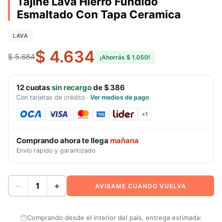
Tajine Lava Hierro Fundido
Esmaltado Con Tapa Ceramica
LAVA
$ 4.634
$ 5.684
¡Ahorrás
$ 1.050
!
12
cuotas
sin recargo
de
$ 386
Con tarjetas de crédito
·
Ver medios de pago
+
1
Comprando ahora te llega
mañana
Envío rápido y garantizado
−
+
AVISAME CUANDO VUELVA
Comprando desde el interior del país, entrega estimada: