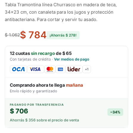
Tabla Tramontina línea Churrasco en madera de teca,
34x23 cm, con canaleta para los jugos y protección
antibacteriana. Para cortar y servir tu asado.
$ 784
$ 1.062
¡Ahorrás
$ 278
!
12
cuotas
sin recargo
de
$ 65
Con tarjetas de crédito
·
Ver medios de pago
+
1
Comprando ahora te llega
mañana
Envío rápido y garantizado
PAGANDO POR TRANSFERENCIA
$ 706
−
34
%
Ahorrás
$ 356
sobre el precio de venta