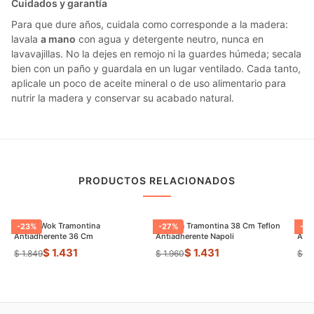
Cuidados y garantía
Para que dure años, cuidala como corresponde a la madera:
lavala
a mano
con agua y detergente neutro, nunca en
lavavajillas. No la dejes en remojo ni la guardes húmeda; secala
bien con un paño y guardala en un lugar ventilado. Cada tanto,
aplicale un poco de aceite mineral o de uso alimentario para
nutrir la madera y conservar su acabado natural.
PRODUCTOS RELACIONADOS
Sarten Wok Tramontina
Paellera Tramontina 38 Cm Teflon
Sart
-
23
%
-
27
%
-
9
Antiadherente 36 Cm
Antiadherente Napoli
$ 1.431
$ 1.431
$ 1.849
$ 1.960
$ 8