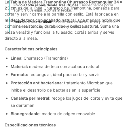
La
Tabla de Madera Tramontina Churrasco Rectangular 34 x
Envío a todo el país desde Tres Cruces:
Despachamos por la
23 cm
es de la línea Churrasco de Tramontina, pensada para
agencia que elijas. Abonas al recibir.
cortar y servir carne a la parrilla con estilo. Está fabricada en
madera de teca con acabado natural
, una madera noble que
Retiro en nuestro local:
Lunes a viernes de 9 a 18 hs y sábados
combina resistencia, durabilidad y belleza natural. Sumá una
hasta las 13 hs. Dr. Salvador Ferrer Serra 2340.
pieza versátil y funcional a tu asado: cortás arriba y servís
directo a la mesa.
Características principales
Línea:
Churrasco (Tramontina)
Material:
madera de teca con acabado natural
Formato:
rectangular, ideal para cortar y servir
Protección antibacteriana:
tratamiento Microban que
inhibe el desarrollo de bacterias en la superficie
Canaleta perimetral:
recoge los jugos del corte y evita que
se derramen
Biodegradable:
madera de origen renovable
Especificaciones técnicas