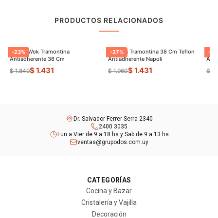
PRODUCTOS RELACIONADOS
Sarten Wok Tramontina
Paellera Tramontina 38 Cm Teflon
Sart
-
23
%
-
27
%
-
9
Antiadherente 36 Cm
Antiadherente Napoli
$ 1.431
$ 1.431
$ 1.849
$ 1.960
$ 8
Dr. Salvador Ferrer Serra 2340
2400 3035
Lun a Vier de 9 a 18 hs y Sab de 9 a 13 hs
ventas@grupodos.com.uy
CATEGORÍAS
Cocina y Bazar
Cristalería y Vajilla
Decoración