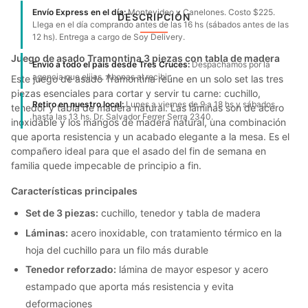
Envío Express en el día:
Montevideo y Canelones. Costo $225.
DESCRIPCIÓN
Llega en el día comprando antes de las 16 hs (sábados antes de las
12 hs). Entrega a cargo de Soy Delivery.
Juego de asado Tramontina 3 piezas con tabla de madera
Envío a todo el país desde Tres Cruces:
Despachamos por la
agencia que elijas. Abonas al recibir.
Este juego de asado Tramontina reúne en un solo set las tres
piezas esenciales para cortar y servir tu carne: cuchillo,
Retiro en nuestro local:
Lunes a viernes de 9 a 18 hs y sábados
tenedor y tabla de madera natural. Las láminas son de acero
hasta las 13 hs. Dr. Salvador Ferrer Serra 2340.
inoxidable y los mangos de madera natural, una combinación
que aporta resistencia y un acabado elegante a la mesa. Es el
compañero ideal para que el asado del fin de semana en
familia quede impecable de principio a fin.
Características principales
Set de 3 piezas:
cuchillo, tenedor y tabla de madera
Láminas:
acero inoxidable, con tratamiento térmico en la
hoja del cuchillo para un filo más durable
Tenedor reforzado:
lámina de mayor espesor y acero
estampado que aporta más resistencia y evita
deformaciones