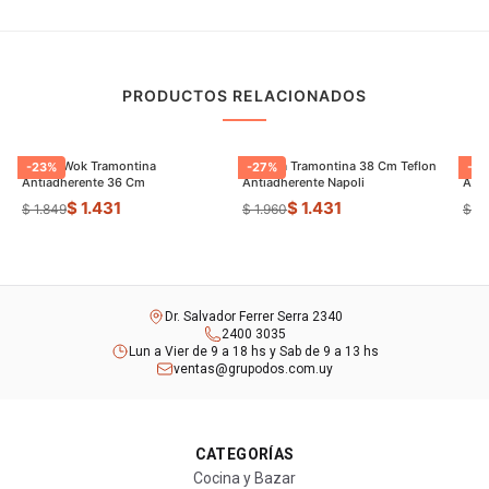
PRODUCTOS RELACIONADOS
Sarten Wok Tramontina
Paellera Tramontina 38 Cm Teflon
Sart
-
23
%
-
27
%
-
9
Antiadherente 36 Cm
Antiadherente Napoli
$ 1.431
$ 1.431
$ 1.849
$ 1.960
$ 8
Dr. Salvador Ferrer Serra 2340
2400 3035
Lun a Vier de 9 a 18 hs y Sab de 9 a 13 hs
ventas@grupodos.com.uy
CATEGORÍAS
Cocina y Bazar