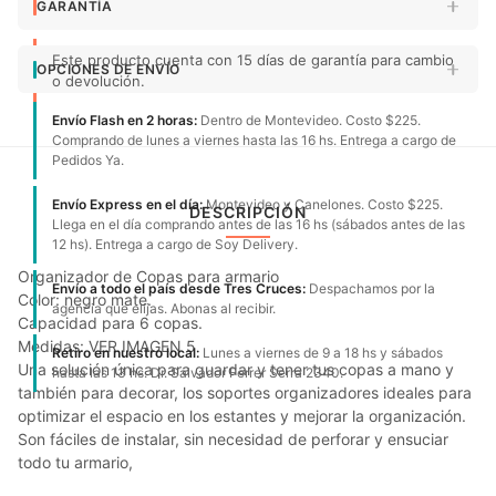
GARANTÍA
Este producto cuenta con 15 días de garantía para cambio
OPCIONES DE ENVÍO
o devolución.
Envío Flash en 2 horas:
Dentro de Montevideo. Costo $225.
Comprando de lunes a viernes hasta las 16 hs. Entrega a cargo de
Pedidos Ya.
Envío Express en el día:
Montevideo y Canelones. Costo $225.
DESCRIPCIÓN
Llega en el día comprando antes de las 16 hs (sábados antes de las
12 hs). Entrega a cargo de Soy Delivery.
Organizador de Copas para armario
Envío a todo el país desde Tres Cruces:
Despachamos por la
Color: negro mate.
agencia que elijas. Abonas al recibir.
Capacidad para 6 copas.
Medidas: VER IMAGEN 5
Retiro en nuestro local:
Lunes a viernes de 9 a 18 hs y sábados
Una solución única para guardar y tener tus copas a mano y
hasta las 13 hs. Dr. Salvador Ferrer Serra 2340.
también para decorar, los soportes organizadores ideales para
optimizar el espacio en los estantes y mejorar la organización.
Son fáciles de instalar, sin necesidad de perforar y ensuciar
todo tu armario,