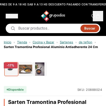
•
RNES DE 9 A 18 HS SAB 9 A 13 HS
DESCUENTO PAGANDO CON TRANSFEREN
Menú
Buscar
Inicio
Tienda
Cocina y Bazar
Sartenes
de teflon
›
›
›
›
›
Sarten Tramontina Profesional Aluminio Antiadherente 24 Cm
-
17
%
SKU:
20888024
Disponible
Sarten Tramontina Profesional