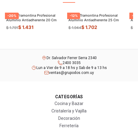
Sarten Tramontina Profesional
Sarten Tramontina Profesional
Sart
-
20
%
-
12
%
-
30
Aluminio Antiadherente 20 Cm
Aluminio Antiadherente 25 Cm
Alum
$ 1.431
$ 1.702
$ 1.791
$ 1.944
$ 3
Dr. Salvador Ferrer Serra 2340
2400 3035
Lun a Vier de 9 a 18 hs y Sab de 9 a 13 hs
ventas@grupodos.com.uy
CATEGORÍAS
Cocina y Bazar
Cristalería y Vajilla
Decoración
Ferretería