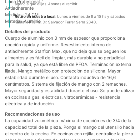
Linea Profesional
agencia que elijas. Abonas al recibir.
Antiadherente
Medidas: 24 CM
Retiro en nuestro local:
Lunes a viernes de 9 a 18 hs y sábados
Material: Aluminio
hasta las 13 hs. Dr. Salvador Ferrer Serra 2340.
Detalles del producto
Cuerpo de aluminio con 3 mm de espesor que proporciona
cocción rápida y uniforme. Revestimiento interno de
antiadherente Starflon Max, que no deja que se peguen los
alimentos y es fácil de limpiar, más durable y no perjudicial
para la salud, ya que está libre de PFOA. Terminación externa
lijada. Mango metálico con protección de silicona. Mayor
estabilidad durante el uso. Contacto inductivo de 16,6
centímetros. Sistema de fijación de mango con 2 remaches.
Mayor seguridad y estabilidad durante el uso. Se puede utilizar
en cocinas a gas, eléctricas, vitrocerámicas - resistencia
eléctrica y de inducción.
Recomendaciones de uso
La capacidad volumétrica máxima de cocción es de 3/4 de la
capacidad total de la pieza. Ponga el mango del utensilio hacia
el centro de la cocina. En cocinas con rejilla, centralice la pieza