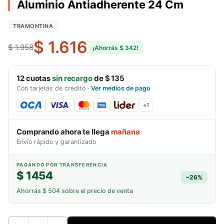
Aluminio Antiadherente 24 Cm
TRAMONTINA
$ 1.616
$ 1.958
¡Ahorrás
$ 342
!
12
cuotas
sin recargo
de
$ 135
Con tarjetas de crédito
·
Ver medios de pago
+
1
Comprando ahora te llega
mañana
Envío rápido y garantizado
PAGANDO POR TRANSFERENCIA
$ 1454
−
26
%
Ahorrás
$ 504
sobre el precio de venta