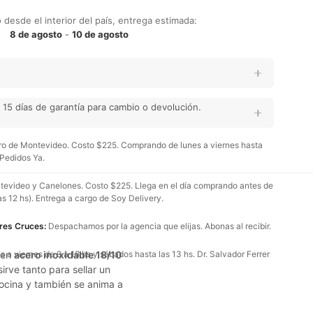
desde el interior del país, entrega estimada:
8 de agosto
-
10 de agosto
15 días de garantía para cambio o devolución.
o de Montevideo. Costo $225. Comprando de lunes a viernes hasta
 Pedidos Ya.
evideo y Canelones. Costo $225. Llega en el día comprando antes de
as 12 hs). Entrega a cargo de Soy Delivery.
Tres Cruces:
Despachamos por la agencia que elijas. Abonas al recibir.
a en
 a viernes de 9 a 18 hs y sábados hasta las 13 hs. Dr. Salvador Ferrer
acero inoxidable 18/10
irve tanto para sellar un
cocina y también se anima a