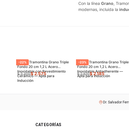
Con la línea
Grano
, Tramon
modernas, incluida la
indu
Sartén Tramontina Grano Triple
Sartén Tramontina Grano Triple
-
22
%
-
23
%
Fondo 20 cm 1,2 L Acero
Fondo 20 cm 1,2 L Acero
Inoxidable con Revestimiento
Inoxidable Antiadherente —
$ 2.575
$ 2.185
$ 3.300
$ 2.820
Cerámico — Apta para
Apta para Inducción
Inducción
Dr. Salvador Fer
CATEGORÍAS