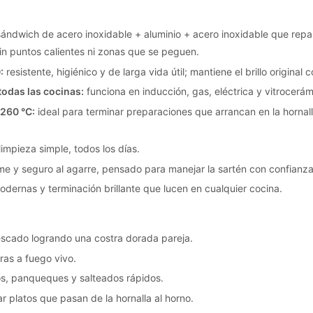
ándwich de acero inoxidable + aluminio + acero inoxidable que repar
 sin puntos calientes ni zonas que se peguen.
:
resistente, higiénico y de larga vida útil; mantiene el brillo origina
todas las cocinas:
funciona en inducción, gas, eléctrica y vitrocerám
 260 °C:
ideal para terminar preparaciones que arrancan en la hornall
limpieza simple, todos los días.
me y seguro al agarre, pensado para manejar la sartén con confianza
odernas y terminación brillante que lucen en cualquier cocina.
pescado logrando una costra dorada pareja.
ras a fuego vivo.
vos, panqueques y salteados rápidos.
r platos que pasan de la hornalla al horno.