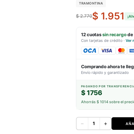
TRAMONTINA
$ 1.951
$ 2.770
¡Ah
12
cuotas
sin recargo
de
Con tarjetas de crédito
·
Ver 
Comprando ahora te lle
Envío rápido y garantizado
PAGANDO POR TRANSFERENCI
$ 1756
Ahorrás
$ 1014
sobre el preci
−
+
AÑA