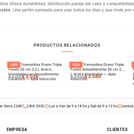
tina ofrece durabilidad, distribución pareja del calor y compatibilida
cción
. Una sartén pensada para usar todos los días y que rinde por 
PRODUCTOS RELACIONADOS
Sartén Tramontina Grano Triple
Sartén Tramontina Grano Triple
-
24
%
-
25
%
Fondo 26 cm 2,2 L Acero
Fondo Antiadherente 26 cm 2,2
Inoxidable con Revestimiento
L Acero Inoxidable — Apta
$ 3.038
$ 2.580
$ 4.010
$ 3.430
Cerámico — Apta Inducción
Inducción
rer Serra 2340
2400 3035
Lun a Vier de 9 a 18 hs y Sab de 9 a 13 hs
venta
EMPRESA
CLIENTES