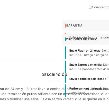
Comprando 
GARANTÍA
Este producto cuenta con 
OPCIONES DE ENVÍO
Envío Flash en 2 horas:
Dentr
las 16 hs. Entrega a cargo de
Envío Express en el día:
Mont
las 16 hs (sábados antes de l
DESCRIPCIÓN
Envío a todo el país desde 
ano
de 24 cm y 1,8 litros lleva la cocina diaria a otro nivel. Construid
Retiro en nuestro local:
Lunes
Serra 2340.
 una terminación pulida brillante con un desempeño profesional que s
ras o terminar una salsa. Es esa sartén versátil que se queda en la 