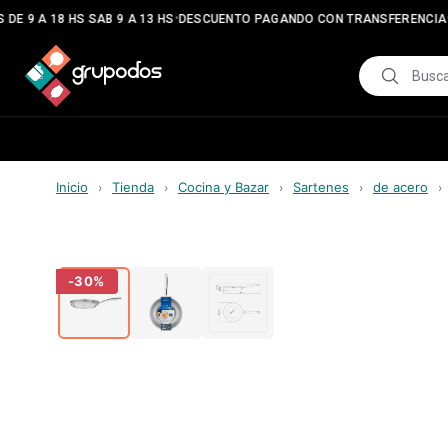
•
•
E 9 A 18 HS SAB 9 A 13 HS
DESCUENTO PAGANDO CON TRANSFERENCIA
E
Inicio
Tienda
Cocina y Bazar
Sartenes
de acero
›
›
›
›
›
-
30
%