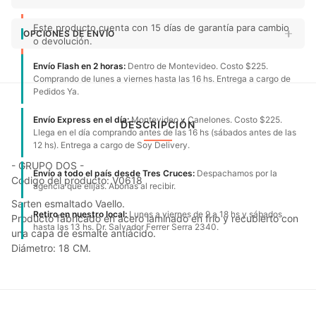
Este producto cuenta con 15 días de garantía para cambio
OPCIONES DE ENVÍO
o devolución.
Envío Flash en 2 horas:
Dentro de Montevideo. Costo $225.
Comprando de lunes a viernes hasta las 16 hs. Entrega a cargo de
Pedidos Ya.
Envío Express en el día:
Montevideo y Canelones. Costo $225.
DESCRIPCIÓN
Llega en el día comprando antes de las 16 hs (sábados antes de las
12 hs). Entrega a cargo de Soy Delivery.
- GRUPO DOS -
Envío a todo el país desde Tres Cruces:
Despachamos por la
Código del producto: V0618
agencia que elijas. Abonas al recibir.
Sarten esmaltado Vaello.
Retiro en nuestro local:
Lunes a viernes de 9 a 18 hs y sábados
Producto fabricado en acero laminado en frío y recubierto con
hasta las 13 hs. Dr. Salvador Ferrer Serra 2340.
una capa de esmalte antiácido.
Diámetro: 18 CM.