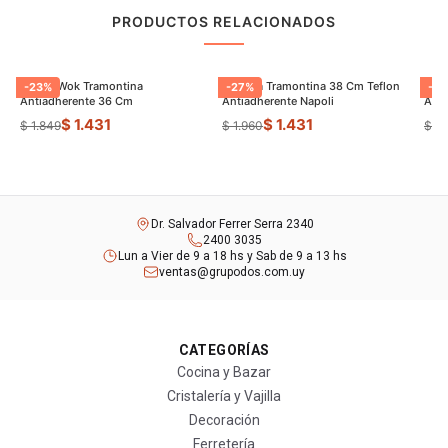
PRODUCTOS RELACIONADOS
Sarten Wok Tramontina
Paellera Tramontina 38 Cm Teflon
Sart
-
23
%
-
27
%
-
9
Antiadherente 36 Cm
Antiadherente Napoli
$ 1.431
$ 1.431
$ 1.849
$ 1.960
$ 8
Dr. Salvador Ferrer Serra 2340
2400 3035
Lun a Vier de 9 a 18 hs y Sab de 9 a 13 hs
ventas@grupodos.com.uy
CATEGORÍAS
Cocina y Bazar
Cristalería y Vajilla
Decoración
Ferretería