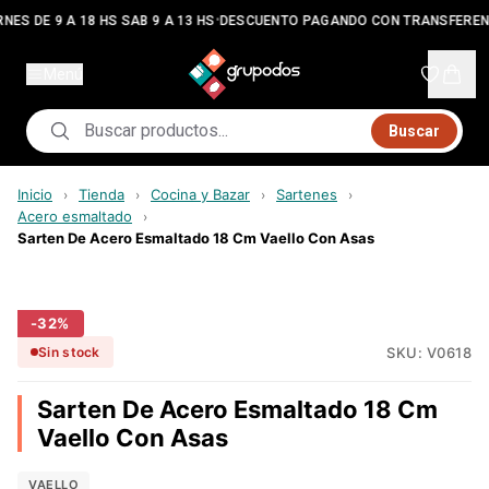
•
NES DE 9 A 18 HS SAB 9 A 13 HS
DESCUENTO PAGANDO CON TRANSFEREN
Menú
Buscar
Inicio
Tienda
Cocina y Bazar
Sartenes
›
›
›
›
Acero esmaltado
›
Sarten De Acero Esmaltado 18 Cm Vaello Con Asas
-
32
%
SKU:
V0618
Sin stock
Sarten De Acero Esmaltado 18 Cm
Vaello Con Asas
VAELLO