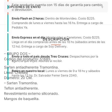
Este producto cuenta con 15 días de garantía para cambio
OPCIONES DE ENVÍO
o devolución.
Envío Flash en 2 horas:
Dentro de Montevideo. Costo $225.
Comprando de lunes a viernes hasta las 16 hs. Entrega a cargo de
Pedidos Ya.
Envío Express en el día:
Montevideo y Canelones. Costo $225.
DESCRIPCIÓN
Llega en el día comprando antes de las 16 hs (sábados antes de las
12 hs). Entrega a cargo de Soy Delivery.
– GRUPO DOS –
Envío a todo el país desde Tres Cruces:
Despachamos por la
Código del producto: 51685
agencia que elijas. Abonas al recibir.
Sarten antiadherente Tramontina.
Retiro en nuestro local:
Lunes a viernes de 9 a 18 hs y sábados
Linea: Chelsea
hasta las 13 hs. Dr. Salvador Ferrer Serra 2340.
Diametro: 20 CM.
– Sarten Tramontina.
Teflon antiadherente.
Revestimiento externo siliconado.
Mangos de baquelita.