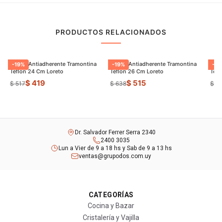
PRODUCTOS RELACIONADOS
Sarten Antiadherente Tramontina
Sarten Antiadherente Tramontina
Sart
-
19
%
-
19
%
-
8
Teflon 24 Cm Loreto
Teflon 26 Cm Loreto
Tefl
$ 419
$ 515
$ 517
$ 638
$ 6
Dr. Salvador Ferrer Serra 2340
2400 3035
Lun a Vier de 9 a 18 hs y Sab de 9 a 13 hs
ventas@grupodos.com.uy
CATEGORÍAS
Cocina y Bazar
Cristalería y Vajilla