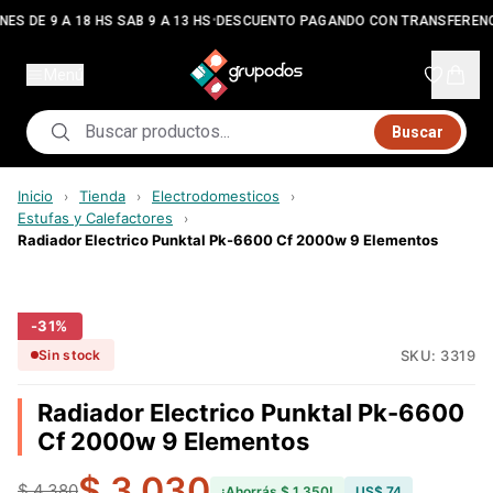
•
ES DE 9 A 18 HS SAB 9 A 13 HS
DESCUENTO PAGANDO CON TRANSFERENC
Menú
Buscar
Inicio
Tienda
Electrodomesticos
›
›
›
Estufas y Calefactores
›
Radiador Electrico Punktal Pk-6600 Cf 2000w 9 Elementos
-
31
%
SKU:
3319
Sin stock
Radiador Electrico Punktal Pk-6600
Cf 2000w 9 Elementos
$ 3.030
$ 4.380
¡Ahorrás
$ 1.350
!
US$ 74