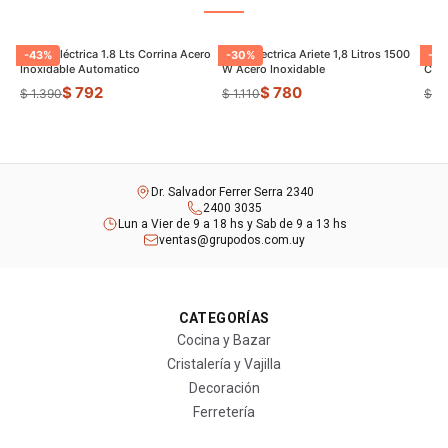
Jarrra Eléctrica 1.8 Lts Corrina Acero
Jarra Electrica Ariete 1,8 Litros 1500
Panq
-
43
%
-
30
%
-
22
Inoxidable Automatico
W Acero Inoxidable
Con 
$ 792
$ 780
$ 1.390
$ 1.110
$ 1.
Dr. Salvador Ferrer Serra 2340
2400 3035
Lun a Vier de 9 a 18 hs y Sab de 9 a 13 hs
ventas@grupodos.com.uy
CATEGORÍAS
Cocina y Bazar
Cristalería y Vajilla
Decoración
Ferretería