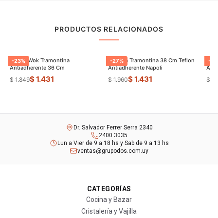
PRODUCTOS RELACIONADOS
Sarten Wok Tramontina
Paellera Tramontina 38 Cm Teflon
Sart
-
23
%
-
27
%
-
9
Antiadherente 36 Cm
Antiadherente Napoli
$ 1.431
$ 1.431
$ 1.849
$ 1.960
$ 8
Dr. Salvador Ferrer Serra 2340
2400 3035
Lun a Vier de 9 a 18 hs y Sab de 9 a 13 hs
ventas@grupodos.com.uy
CATEGORÍAS
Cocina y Bazar
Cristalería y Vajilla