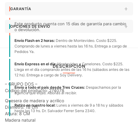
GARANTÍA
Este producto cuenta con 15 días de garantía para cambio
OPCIONES DE ENVÍO
o devolución.
Envío Flash en 2 horas:
Dentro de Montevideo. Costo $225.
Comprando de lunes a viernes hasta las 16 hs. Entrega a cargo de
Pedidos Ya.
Envío Express en el día:
Montevideo y Canelones. Costo $225.
DESCRIPCIÓN
Llega en el día comprando antes de las 16 hs (sábados antes de las
12 hs). Entrega a cargo de Soy Delivery.
– GRUPO DOS –
Envío a todo el país desde Tres Cruces:
Despachamos por la
Código del producto: 274078
agencia que elijas. Abonas al recibir.
Quesera de madera y acrilico
Retiro en nuestro local:
Lunes a viernes de 9 a 18 hs y sábados
Diametro: 18 cm
hasta las 13 hs. Dr. Salvador Ferrer Serra 2340.
Altura: 8 CM
Madera natural