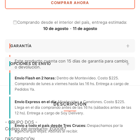
COMPRAR AHORA
Comprando desde el interior del país, entrega estimada:
10 de agosto
-
11 de agosto
GARANTÍA
Este producto cuenta con 15 días de garantía para cambio
OPCIONES DE ENVÍO
o devolución.
Envío Flash en 2 horas:
Dentro de Montevideo. Costo $225.
Comprando de lunes a viernes hasta las 16 hs. Entrega a cargo de
Pedidos Ya.
Envío Express en el día:
Montevideo y Canelones. Costo $225.
DESCRIPCIÓN
Llega en el día comprando antes de las 16 hs (sábados antes de las
12 hs). Entrega a cargo de Soy Delivery.
- GRUPO DOS -
Envío a todo el país desde Tres Cruces:
Despachamos por la
Código del producto: EG0087
agencia que elijas. Abonas al recibir.
DESCRIPCIÓN