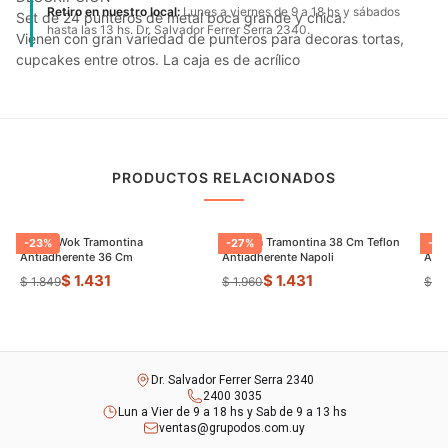
Retiro en nuestro local:
Lunes a viernes de 9 a 18 hs y sábados
Set de 24 punteros de metal boca grande y chica.
hasta las 13 hs. Dr. Salvador Ferrer Serra 2340.
Vienen con gran variedad de punteros para decoras tortas,
cupcakes entre otros. La caja es de acrílico
PRODUCTOS RELACIONADOS
Sarten Wok Tramontina
Paellera Tramontina 38 Cm Teflon
Sart
-
23
%
-
27
%
-
9
Antiadherente 36 Cm
Antiadherente Napoli
$ 1.431
$ 1.431
$ 1.849
$ 1.960
$ 8
Dr. Salvador Ferrer Serra 2340
2400 3035
Lun a Vier de 9 a 18 hs y Sab de 9 a 13 hs
ventas@grupodos.com.uy