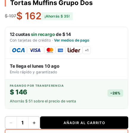
Tortas Muffins Grupo Dos
$ 162
$ 197
¡Ahorrás
$ 35
!
12
cuotas
sin recargo
de
$ 14
Con tarjetas de crédito
·
Ver medios de pago
+
1
Te llega el
lunes 10 ago
Envío rápido y garantizado
PAGANDO POR TRANSFERENCIA
$ 146
−
26
%
Ahorrás
$ 51
sobre el precio de venta
−
+
AÑADIR AL CARRITO