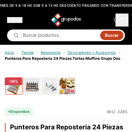
•
NES DE 9 A 18 HS SAB 9 A 13 HS
DESCUENTO PAGANDO CON TRANSFEREN
Menú
Buscar
Inicio
Tienda
Repostería
Decoradores y Accesorios
›
›
›
›
Punteros Para Reposteria 24 Piezas Tortas Muffins Grupo Dos
-
18
%
SKU:
3285
Disponible
Punteros Para Reposteria 24 Piezas