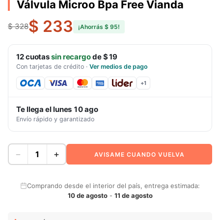
Válvula Microo Bpa Free Vianda
$ 233
$ 328
¡Ahorrás
$ 95
!
12
cuotas
sin recargo
de
$ 19
Con tarjetas de crédito
·
Ver medios de pago
+
1
Te llega el
lunes 10 ago
Envío rápido y garantizado
−
+
AVISAME CUANDO VUELVA
Comprando desde el interior del país, entrega estimada:
10 de agosto
-
11 de agosto