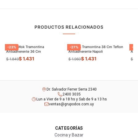
PRODUCTOS RELACIONADOS
Sarten Wok Tramontina
Paellera Tramontina 38 Cm Teflon
Sart
-
23
%
-
27
%
-
9
Antiadherente 36 Cm
Antiadherente Napoli
$ 1.431
$ 1.431
$ 1.849
$ 1.960
$ 8
Dr. Salvador Ferrer Serra 2340
2400 3035
Lun a Vier de 9 a 18 hs y Sab de 9 a 13 hs
ventas@grupodos.com.uy
CATEGORÍAS
Cocina y Bazar