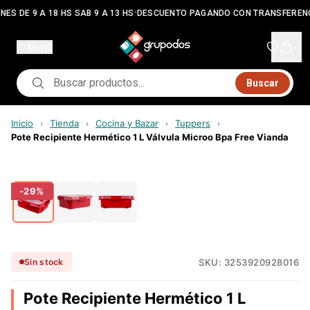
•
NES DE 9 A 18 HS SAB 9 A 13 HS
DESCUENTO PAGANDO CON TRANSFEREN
Menú
Buscar
Inicio
Tienda
Cocina y Bazar
Tuppers
›
›
›
›
Pote Recipiente Hermético 1 L Válvula Microo Bpa Free Vianda
-
29
%
SKU:
3253920928016
Sin stock
Pote Recipiente Hermético 1 L