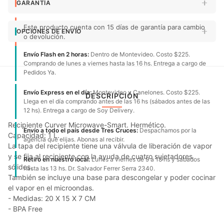
GARANTÍA
Este producto cuenta con 15 días de garantía para cambio
OPCIONES DE ENVÍO
o devolución.
Envío Flash en 2 horas:
Dentro de Montevideo. Costo $225.
Comprando de lunes a viernes hasta las 16 hs. Entrega a cargo de
Pedidos Ya.
Envío Express en el día:
Montevideo y Canelones. Costo $225.
DESCRIPCIÓN
Llega en el día comprando antes de las 16 hs (sábados antes de las
12 hs). Entrega a cargo de Soy Delivery.
Recipiente Curver Microwave-Smart. Hermético.
Envío a todo el país desde Tres Cruces:
Despachamos por la
Capacidad: 1 L.
agencia que elijas. Abonas al recibir.
La tapa del recipiente tiene una válvula de liberación de vapor
y se fija al recipiente con la ayuda de cuatro sujetadores
Retiro en nuestro local:
Lunes a viernes de 9 a 18 hs y sábados
sólidos.
hasta las 13 hs. Dr. Salvador Ferrer Serra 2340.
También se incluye una base para descongelar y poder cocinar
el vapor en el microondas.
- Medidas: 20 X 15 X 7 CM
- BPA Free