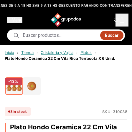
•
NES DE 9 A 18 HS SAB 9 A 13 HS
DESCUENTO PAGANDO CON TRANSFEREN
Menú
Buscar
Inicio
Tienda
Cristalería y Vajilla
Platos
›
›
›
›
Plato Hondo Ceramica 22 Cm Vila Rica Terracota X 6 Unid.
-
13
%
SKU:
310038
Sin stock
Plato Hondo Ceramica 22 Cm Vila