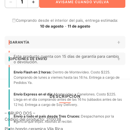
−
+
AVISAME CUANDO VUELVA
Comprando desde el interior del país, entrega estimada:
10 de agosto
-
11 de agosto
GARANTÍA
Este producto cuenta con 15 días de garantía para cambio
OPCIONES DE ENVÍO
o devolución.
Envío Flash en 2 horas:
Dentro de Montevideo. Costo $225.
Comprando de lunes a viernes hasta las 16 hs. Entrega a cargo de
Pedidos Ya.
Envío Express en el día:
Montevideo y Canelones. Costo $225.
DESCRIPCIÓN
Llega en el día comprando antes de las 16 hs (sábados antes de las
12 hs). Entrega a cargo de Soy Delivery.
– GRUPO DOS –
Envío a todo el país desde Tres Cruces:
Despachamos por la
Código del producto: 310038
agencia que elijas. Abonas al recibir.
Plato hondo ceramica Vila Rica