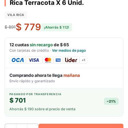
Rica Terracota X 6 Unid.
VILA RICA
$ 779
$ 891
¡Ahorrás
$ 112
!
12
cuotas
sin recargo
de
$ 65
Con tarjetas de crédito
·
Ver medios de pago
+
1
Comprando ahora te llega
mañana
Envío rápido y garantizado
PAGANDO POR TRANSFERENCIA
$ 701
−
21
%
Ahorrás
$ 190
sobre el precio de venta