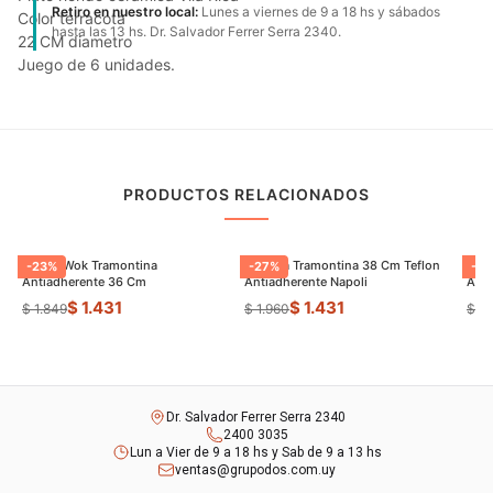
Retiro en nuestro local:
Lunes a viernes de 9 a 18 hs y sábados
Color terracota
hasta las 13 hs. Dr. Salvador Ferrer Serra 2340.
22 CM diametro
Juego de 6 unidades.
PRODUCTOS RELACIONADOS
Sarten Wok Tramontina
Paellera Tramontina 38 Cm Teflon
Sart
-
23
%
-
27
%
-
9
Antiadherente 36 Cm
Antiadherente Napoli
$ 1.431
$ 1.431
$ 1.849
$ 1.960
$ 8
Dr. Salvador Ferrer Serra 2340
2400 3035
Lun a Vier de 9 a 18 hs y Sab de 9 a 13 hs
ventas@grupodos.com.uy