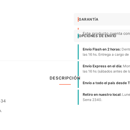
GARANTÍA
Este producto cuenta con 
OPCIONES DE ENVÍO
Envío Flash en 2 horas:
Dentr
las 16 hs. Entrega a cargo de
Envío Express en el día:
Mont
las 16 hs (sábados antes de l
DESCRIPCIÓN
Envío a todo el país desde 
Retiro en nuestro local:
Lunes
Serra 2340.
534
.