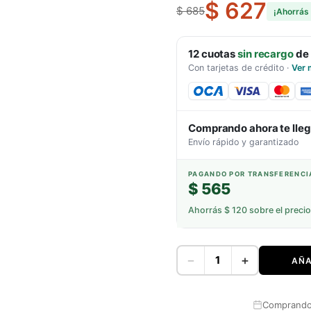
$ 627
$ 685
¡Ahorrás
12
cuotas
sin recargo
de
Con tarjetas de crédito
·
Ver 
Comprando ahora te lle
Envío rápido y garantizado
PAGANDO POR TRANSFERENCI
$ 565
Ahorrás
$ 120
sobre el precio
−
+
AÑA
Comprando 