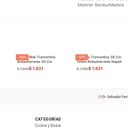
Material: Bambu/Madera
Sarten Wok Tramontina
Paellera Tramontina 38 Cm
-
23
%
-
27
%
Antiadherente 36 Cm
Teflon Antiadherente Napoli
$ 1.431
$ 1.431
$ 1.849
$ 1.960
Dr. Salvador Fer
CATEGORÍAS
Cocina y Bazar