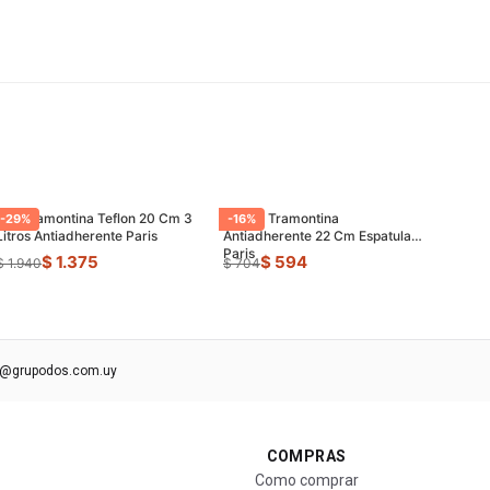
Olla Tramontina Teflon 20 Cm 3
Sarten Tramontina
-
29
%
-
16
%
Litros Antiadherente Paris
Antiadherente 22 Cm Espatula
Paris
$ 1.375
$ 594
$ 1.940
$ 704
s@grupodos.com.uy
COMPRAS
Como comprar