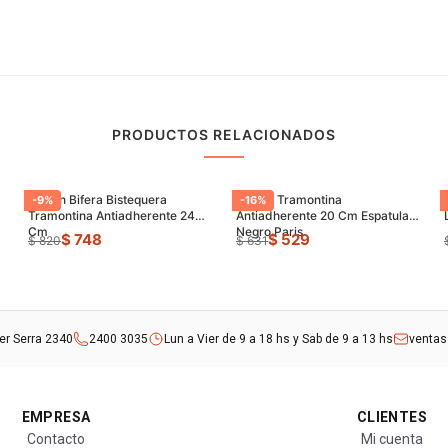
PRODUCTOS RELACIONADOS
Sarten Bifera Bistequera
Sarten Tramontina
-
9
%
-
16
%
Tramontina Antiadherente 24
Antiadherente 20 Cm Espatula
Cm
Negro Paris
$ 748
$ 529
$ 820
$ 631
rer Serra 2340
2400 3035
Lun a Vier de 9 a 18 hs y Sab de 9 a 13 hs
venta
EMPRESA
CLIENTES
Contacto
Mi cuenta