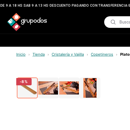
•
•
E 9 A 18 HS SAB 9 A 13 HS
DESCUENTO PAGANDO CON TRANSFERENCIA
E
Inicio
Tienda
Cristalería y Vajilla
Copetineros
Plat
›
›
›
›
-
8
%