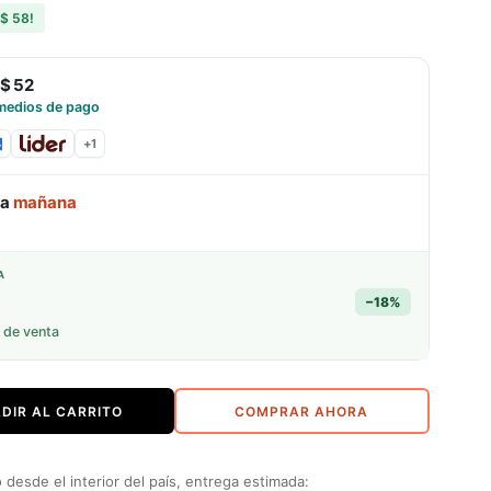
$ 58
!
$ 52
medios de pago
+
1
ga
mañana
A
−
18
%
 de venta
DIR AL CARRITO
COMPRAR AHORA
desde el interior del país, entrega estimada: