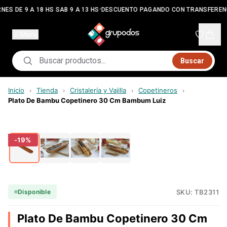
•
NES DE 9 A 18 HS SAB 9 A 13 HS
DESCUENTO PAGANDO CON TRANSFEREN
Menú
Buscar
Inicio
Tienda
Cristalería y Vajilla
Copetineros
›
›
›
›
Plato De Bambu Copetinero 30 Cm Bambum Luiz
-
19
%
SKU:
TB2311
Disponible
Plato De Bambu Copetinero 30 Cm