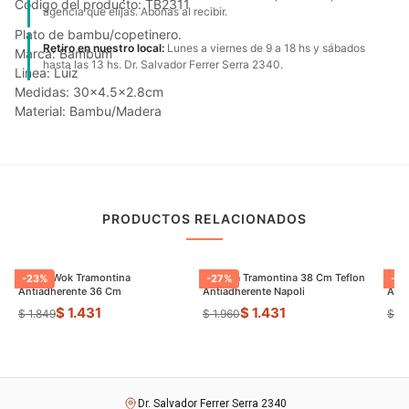
Código del producto: TB2311
agencia que elijas. Abonas al recibir.
Plato de bambu/copetinero.
Retiro en nuestro local:
Lunes a viernes de 9 a 18 hs y sábados
Marca: Bambum
hasta las 13 hs. Dr. Salvador Ferrer Serra 2340.
Linea: Luiz
Medidas: 30x4.5x2.8cm
Material: Bambu/Madera
PRODUCTOS RELACIONADOS
Sarten Wok Tramontina
Paellera Tramontina 38 Cm Teflon
Sart
-
23
%
-
27
%
-
9
Antiadherente 36 Cm
Antiadherente Napoli
$ 1.431
$ 1.431
$ 1.849
$ 1.960
$ 8
Dr. Salvador Ferrer Serra 2340