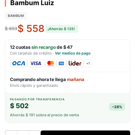
Bambum Luiz
BAMBUM
$ 558
$ 693
¡Ahorrás
$ 135
!
12
cuotas
sin recargo
de
$ 47
Con tarjetas de crédito
·
Ver medios de pago
+
1
Comprando ahora te llega
mañana
Envío rápido y garantizado
PAGANDO POR TRANSFERENCIA
$ 502
−
28
%
Ahorrás
$ 191
sobre el precio de venta