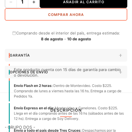
−
+
AÑADIR AL CARRITO
COMPRAR AHORA
Comprando desde el interior del país, entrega estimada:
8 de agosto
-
10 de agosto
GARANTÍA
Este producto cuenta con 15 días de garantía para cambio
OPCIONES DE ENVÍO
o devolución.
Envío Flash en 2 horas:
Dentro de Montevideo. Costo $225.
Comprando de lunes a viernes hasta las 16 hs. Entrega a cargo de
Pedidos Ya.
Envío Express en el día:
Montevideo y Canelones. Costo $225.
DESCRIPCIÓN
Llega en el día comprando antes de las 16 hs (sábados antes de las
12 hs). Entrega a cargo de Soy Delivery.
- GRUPO DOS -
Envío a todo el país desde Tres Cruces:
Despachamos por la