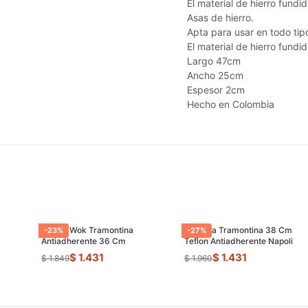
El material de hierro fundi
Asas de hierro.
Apta para usar en todo tipo
El material de hierro fundi
Largo 47cm
Ancho 25cm
Espesor 2cm
Hecho en Colombia
Sarten Wok Tramontina
Paellera Tramontina 38 Cm
-
23
%
-
27
%
Antiadherente 36 Cm
Teflon Antiadherente Napoli
$ 1.431
$ 1.431
$ 1.849
$ 1.960