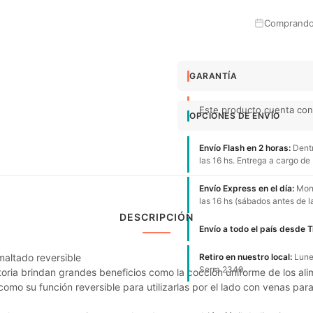
Comprando 
GARANTÍA
Este producto cuenta con 
OPCIONES DE ENVÍO
Envío Flash en 2 horas:
Dentr
las 16 hs. Entrega a cargo de
Envío Express en el día:
Mont
las 16 hs (sábados antes de l
DESCRIPCIÓN
Envío a todo el país desde 
maltado reversible
Retiro en nuestro local:
Lunes
Serra 2340.
oria brindan grandes beneficios como la cocción uniforme de los ali
como su función reversible para utilizarlas por el lado con venas para 