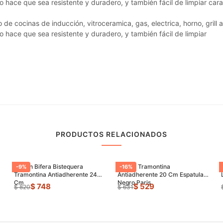
do hace que sea resistente y duradero, y también fácil de limpiar cara
 de cocinas de inducción, vitroceramica, gas, electrica, horno, grill a
do hace que sea resistente y duradero, y también fácil de limpiar
PRODUCTOS RELACIONADOS
Sarten Bifera Bistequera
Sarten Tramontina
-
9
%
-
16
%
Tramontina Antiadherente 24
Antiadherente 20 Cm Espatula
Cm
Negro Paris
$ 748
$ 529
$ 820
$ 631