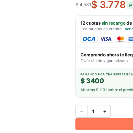
$ 3.778
$ 4.531
¡A
12
cuotas
sin recargo
de
Con tarjetas de crédito
·
Ver 
Comprando ahora te lle
Envío rápido y garantizado
PAGANDO POR TRANSFERENCI
$ 3400
Ahorrás
$ 1131
sobre el preci
−
+