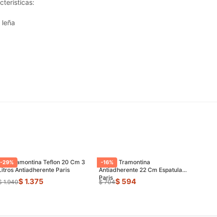
cterísticas:
 leña
Olla Tramontina Teflon 20 Cm 3
Sarten Tramontina
-
29
%
-
16
%
Litros Antiadherente Paris
Antiadherente 22 Cm Espatula
Paris
$ 1.375
$ 594
$ 1.940
$ 704