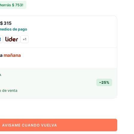
horrás
$ 753
!
$ 315
medios de pago
+
1
ga
mañana
A
−
25
%
o de venta
AVISAME CUANDO VUELVA