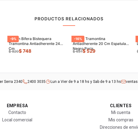
PRODUCTOS RELACIONADOS
Sarten Bifera Bistequera
Sarten Tramontina
-
9
%
-
16
%
Tramontina Antiadherente 24
Antiadherente 20 Cm Espatula
Cm
Negro Paris
$ 748
$ 529
$ 820
$ 631
rer Serra 2340
2400 3035
Lun a Vier de 9 a 18 hs y Sab de 9 a 13 hs
venta
EMPRESA
CLIENTES
Contacto
Mi cuenta
Local comercial
Mis compras
Direcciones de enví