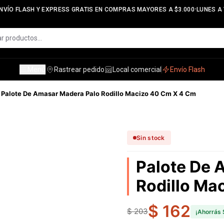
•
VÍO FLASH Y EXPRESS GRATIS EN COMPRAS MAYORES A $3.000
LUNES A V
Menú
Rastrear pedido
Local comercial
Envío Flash
Palote De Amasar Madera Palo Rodillo Macizo 40 Cm X 4 Cm
Sin stock
Palote De 
Rodillo Ma
$ 162
$ 203
¡Ahorrás