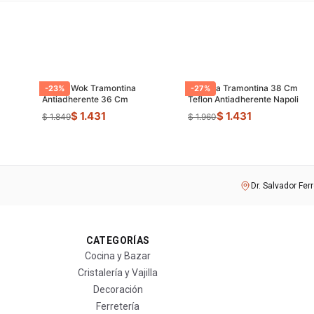
Sarten Wok Tramontina
Paellera Tramontina 38 Cm
-
23
%
-
27
%
Antiadherente 36 Cm
Teflon Antiadherente Napoli
$ 1.431
$ 1.431
$ 1.849
$ 1.960
Dr. Salvador Fer
CATEGORÍAS
Cocina y Bazar
Cristalería y Vajilla
Decoración
Ferretería