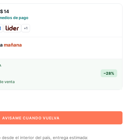
$ 14
medios de pago
+
1
ga
mañana
A
−
28
%
de venta
AVISAME CUANDO VUELVA
desde el interior del país, entrega estimada: