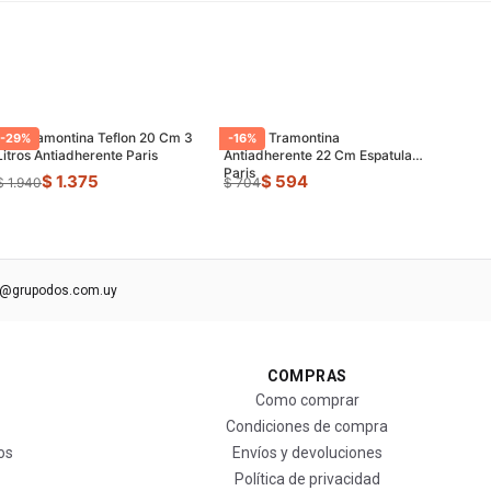
Olla Tramontina Teflon 20 Cm 3
Sarten Tramontina
-
29
%
-
16
%
Litros Antiadherente Paris
Antiadherente 22 Cm Espatula
Paris
$ 1.375
$ 594
$ 1.940
$ 704
s@grupodos.com.uy
COMPRAS
Como comprar
Condiciones de compra
os
Envíos y devoluciones
Política de privacidad