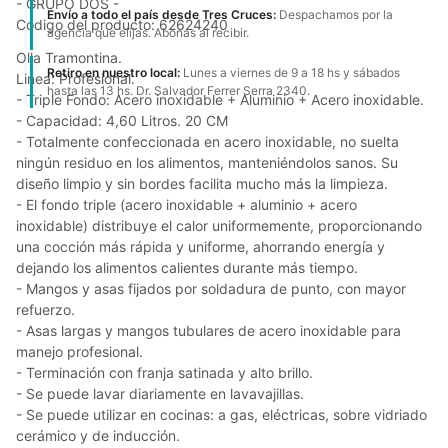
- GRUPO DOS -
Envío a todo el país desde Tres Cruces:
Despachamos por la
Código del producto: 62624240
agencia que elijas. Abonas al recibir.
Olla Tramontina.
Retiro en nuestro local:
Lunes a viernes de 9 a 18 hs y sábados
Linea: Profesional.
hasta las 13 hs. Dr. Salvador Ferrer Serra 2340.
- Triple Fondo: Acero inoxidable + Aluminio + Acero inoxidable.
- Capacidad: 4,60 Litros. 20 CM
- Totalmente confeccionada en acero inoxidable, no suelta
ningún residuo en los alimentos, manteniéndolos sanos. Su
diseño limpio y sin bordes facilita mucho más la limpieza.
- El fondo triple (acero inoxidable + aluminio + acero
inoxidable) distribuye el calor uniformemente, proporcionando
una cocción más rápida y uniforme, ahorrando energía y
dejando los alimentos calientes durante más tiempo.
- Mangos y asas fijados por soldadura de punto, con mayor
refuerzo.
- Asas largas y mangos tubulares de acero inoxidable para
manejo profesional.
- Terminación con franja satinada y alto brillo.
- Se puede lavar diariamente en lavavajillas.
- Se puede utilizar en cocinas: a gas, eléctricas, sobre vidriado
cerámico y de inducción.