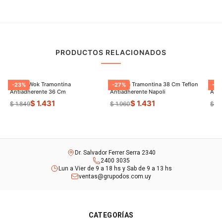
PRODUCTOS RELACIONADOS
Sarten Wok Tramontina
Paellera Tramontina 38 Cm Teflon
Sart
-
23
%
-
27
%
-
9
Antiadherente 36 Cm
Antiadherente Napoli
$ 1.431
$ 1.431
$ 1.849
$ 1.960
$ 8
Dr. Salvador Ferrer Serra 2340
2400 3035
Lun a Vier de 9 a 18 hs y Sab de 9 a 13 hs
ventas@grupodos.com.uy
CATEGORÍAS