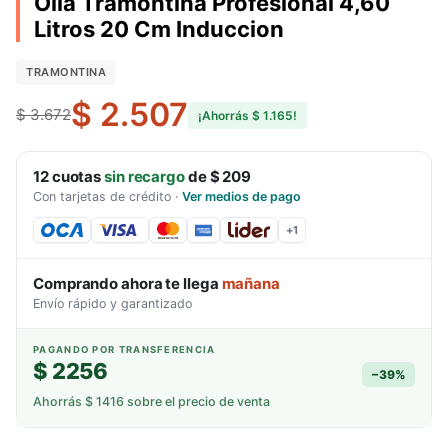
Olla Tramontina Profesional 4,60
Litros 20 Cm Induccion
TRAMONTINA
$ 2.507
$ 3.672
¡Ahorrás
$ 1.165
!
12
cuotas
sin recargo
de
$ 209
Con tarjetas de crédito
·
Ver medios de pago
+
1
Comprando ahora te llega
mañana
Envío rápido y garantizado
PAGANDO POR TRANSFERENCIA
$ 2256
−
39
%
Ahorrás
$ 1416
sobre el precio de venta