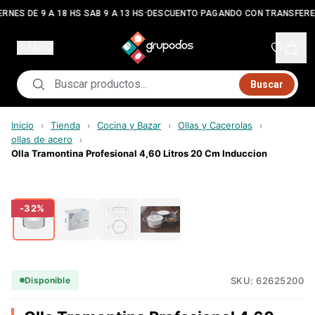
•
RNES DE 9 A 18 HS SAB 9 A 13 HS
DESCUENTO PAGANDO CON TRANSFERE
Menú
Buscar
Inicio
Tienda
Cocina y Bazar
Ollas y Cacerolas
›
›
›
›
ollas de acero
›
Olla Tramontina Profesional 4,60 Litros 20 Cm Induccion
-
32
%
SKU:
62625200
Disponible