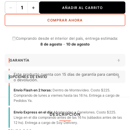
−
+
AÑADIR AL CARRITO
COMPRAR AHORA
Comprando desde el interior del país, entrega estimada:
8 de agosto
-
10 de agosto
GARANTÍA
Este producto cuenta con 15 días de garantía para cambio
OPCIONES DE ENVÍO
o devolución.
Envío Flash en 2 horas:
Dentro de Montevideo. Costo $225.
Comprando de lunes a viernes hasta las 16 hs. Entrega a cargo de
Pedidos Ya.
Envío Express en el día:
Montevideo y Canelones. Costo $225.
DESCRIPCIÓN
Llega en el día comprando antes de las 16 hs (sábados antes de las
12 hs). Entrega a cargo de Soy Delivery.