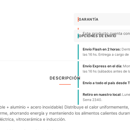
GARANTÍA
Este producto cuenta con 
OPCIONES DE ENVÍO
Envío Flash en 2 horas:
Dentr
las 16 hs. Entrega a cargo de
Envío Express en el día:
Mont
las 16 hs (sábados antes de l
DESCRIPCIÓN
Envío a todo el país desde 
Retiro en nuestro local:
Lunes
Serra 2340.
able + aluminio + acero inoxidable) Distribuye el calor uniformement
orme, ahorrando energía y manteniendo los alimentos calientes duran
éctrica, vitrocerámica e inducción.