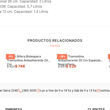
onal 26 cm. Capacidad: 2 Litros
 CM. Capacidad: 5,7 Litros
a 12 cm. Capacidad: 1,4 Litros
PRODUCTOS RELACIONADOS
Sarten Bifera Bistequera
Sarten Tramontina
-
9
%
-
16
%
Tramontina Antiadherente 24
Antiadherente 20 Cm Espatula
Cm
Negro Paris
$ 748
$ 529
$ 820
$ 631
rer Serra 2340
2400 3035
Lun a Vier de 9 a 18 hs y Sab de 9 a 13 hs
venta
EMPRESA
CLIENTES