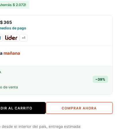
Ahorrás
$ 2.072
!
$ 365
medios de pago
+
1
ga
mañana
A
−
39
%
io de venta
DIR AL CARRITO
COMPRAR AHORA
desde el interior del país, entrega estimada: