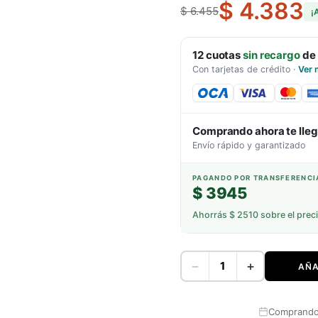
$ 4.383
$ 6.455
¡
12
cuotas
sin recargo
de
Con tarjetas de crédito
·
Ver 
Comprando ahora te lle
Envío rápido y garantizado
PAGANDO POR TRANSFERENCI
$ 3945
Ahorrás
$ 2510
sobre el prec
−
+
AÑA
Comprando 