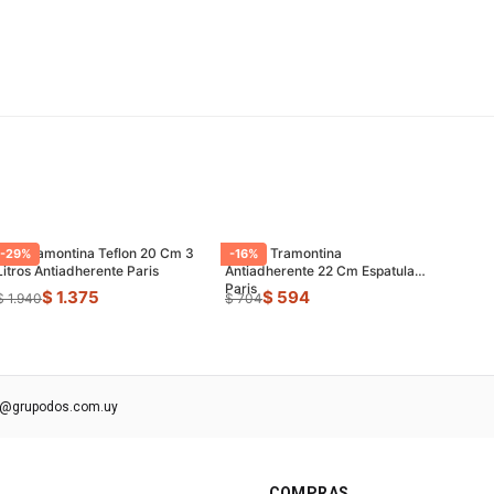
Olla Tramontina Teflon 20 Cm 3
Sarten Tramontina
-
29
%
-
16
%
Litros Antiadherente Paris
Antiadherente 22 Cm Espatula
Paris
$ 1.375
$ 594
$ 1.940
$ 704
s@grupodos.com.uy
COMPRAS