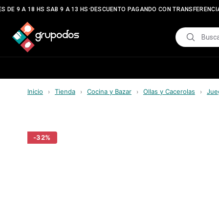
•
•
 DE 9 A 18 HS SAB 9 A 13 HS
DESCUENTO PAGANDO CON TRANSFERENCIA
Inicio
Tienda
Cocina y Bazar
Ollas y Cacerolas
Jue
›
›
›
›
-
32
%