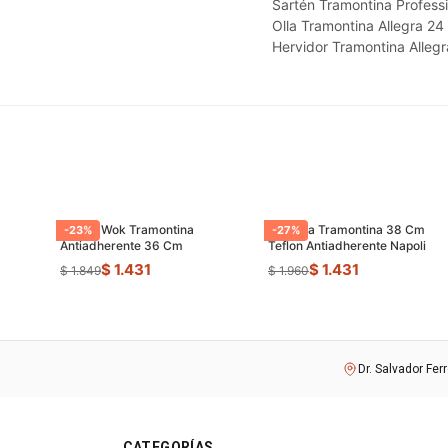
Sartén Tramontina Professi
Olla Tramontina Allegra 24
Hervidor Tramontina Allegr
Sarten Wok Tramontina
Paellera Tramontina 38 Cm
-
23
%
-
27
%
Antiadherente 36 Cm
Teflon Antiadherente Napoli
$ 1.431
$ 1.431
$ 1.849
$ 1.960
Dr. Salvador Fer
CATEGORÍAS