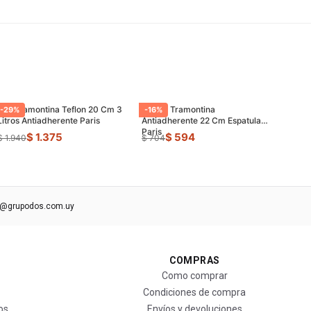
Olla Tramontina Teflon 20 Cm 3
Sarten Tramontina
-
29
%
-
16
%
Litros Antiadherente Paris
Antiadherente 22 Cm Espatula
Paris
$ 1.375
$ 594
$ 1.940
$ 704
s@grupodos.com.uy
COMPRAS
Como comprar
Condiciones de compra
os
Envíos y devoluciones