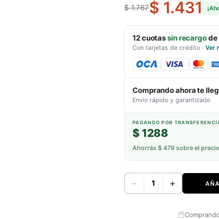
$ 1.431
$ 1.767
¡Ah
12
cuotas
sin recargo
de
Con tarjetas de crédito
·
Ver 
Comprando ahora te lle
Envío rápido y garantizado
PAGANDO POR TRANSFERENCI
$ 1288
Ahorrás
$ 479
sobre el preci
−
+
AÑA
Comprando 