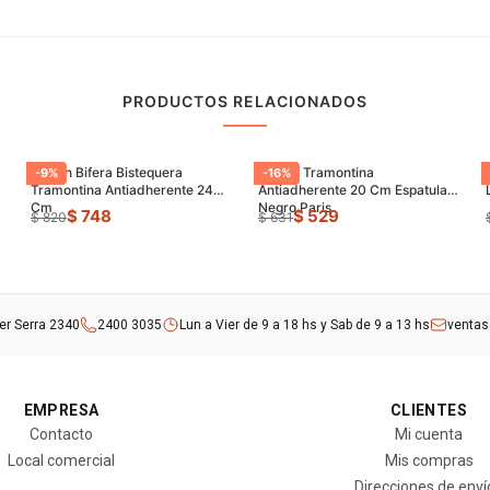
PRODUCTOS RELACIONADOS
Sarten Bifera Bistequera
Sarten Tramontina
-
9
%
-
16
%
Tramontina Antiadherente 24
Antiadherente 20 Cm Espatula
Cm
Negro Paris
$ 748
$ 529
$ 820
$ 631
rer Serra 2340
2400 3035
Lun a Vier de 9 a 18 hs y Sab de 9 a 13 hs
venta
EMPRESA
CLIENTES
Contacto
Mi cuenta
Local comercial
Mis compras
Direcciones de enví