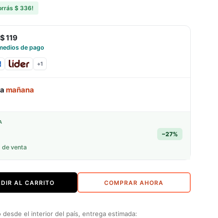
orrás
$ 336
!
$ 119
medios de pago
+
1
ga
mañana
A
−
27
%
o de venta
DIR AL CARRITO
COMPRAR AHORA
desde el interior del país, entrega estimada: