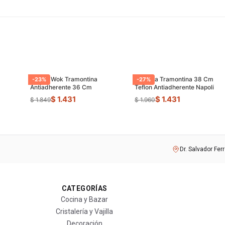
Sarten Wok Tramontina
Paellera Tramontina 38 Cm
-
23
%
-
27
%
Antiadherente 36 Cm
Teflon Antiadherente Napoli
$ 1.431
$ 1.431
$ 1.849
$ 1.960
Dr. Salvador Fer
CATEGORÍAS
Cocina y Bazar
Cristalería y Vajilla
Decoración